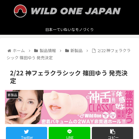
日本一ていねいなモノづくり
ホーム
製品情報
新製品
2/22 神フェラクラ
シック 篠田ゆう 発売決定
2/22 神フェラクラシック 篠田ゆう 発売決
定
新製品
Twitter
LINE
コピー