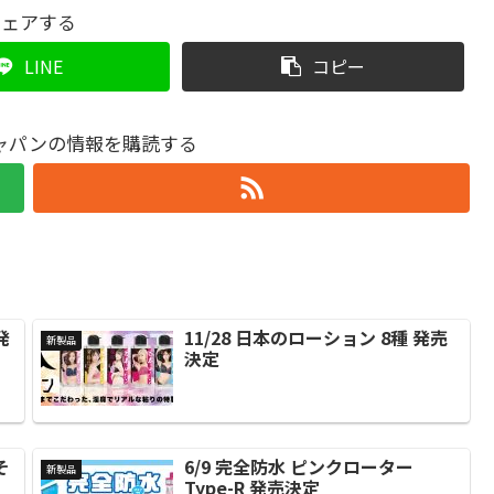
シェアする
LINE
コピー
ャパンの情報を購読する
発
11/28 日本のローション 8種 発売
新製品
決定
そ
6/9 完全防水 ピンクローター
新製品
Type-R 発売決定