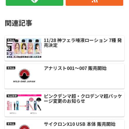
関連記事
11/28 神フェラ唾液ローション 7種 発
新製品
売決定
アナリスト001～007 販売開始
新製品
ピンクデンマ超・クロデンマ超パッケ
製品情報
ージ変更のお知らせ
サイクロンX10 USB 本体 販売開始
新製品