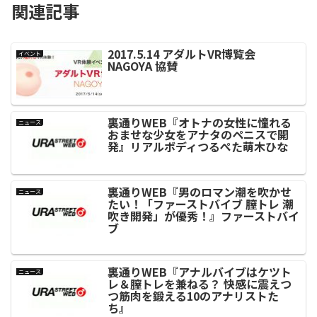
関連記事
2017.5.14 アダルトVR博覧会
イベント
NAGOYA 協賛
裏通りWEB『オトナの女性に憧れる
ニュース
おませな少女をアナタのペニスで開
発』リアルボディつるぺた萌木ひな
裏通りWEB『男のロマン潮を吹かせ
ニュース
たい！「ファーストバイブ 膣トレ 潮
吹き開発」が優秀！』ファーストバイ
ブ
裏通りWEB『アナルバイブはケツト
ニュース
レ＆膣トレを兼ねる？ 快感に震えつ
つ筋肉を鍛える10のアナリストた
ち』