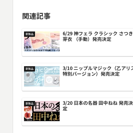
関連記事
6/29 神フェラ クラシック さつき
新製品
芽衣 （手動）発売決定
3/10 ニップルマジック（乙アリ
新製品
特別バージョン）発売決定
3/20 日本の名器 田中ねね 発売決
新製品
定