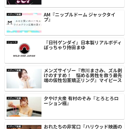
AM『ニップルドーム ジャックタイ
メディア掲載
プ』
『日刊ゲンダイ』日本製リアルボディ
ニュース
ぽっちゃり持田まゆ
メンズサイゾー『市川まさみ、ズル剥
メディア掲載
けのすすめ！ 悩める男性を救う最先
端の仮性包茎矯正リング』マイピース
夕やけ大衆 有村のぞみ『とろとろロ
メディア掲載
ーション極』
おれたちの非常口『ハリウッド映画の
メディア掲載