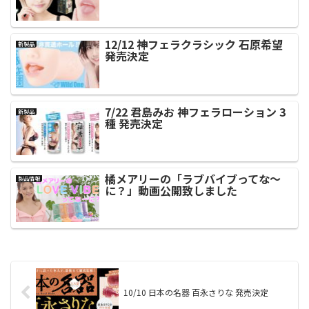
12/12 神フェラクラシック 石原希望
新製品
発売決定
7/22 君島みお 神フェラローション 3
新製品
種 発売決定
橘メアリーの「ラブバイブってな～
製品情報
に？」動画公開致しました
10/10 日本の名器 百永さりな 発売決定