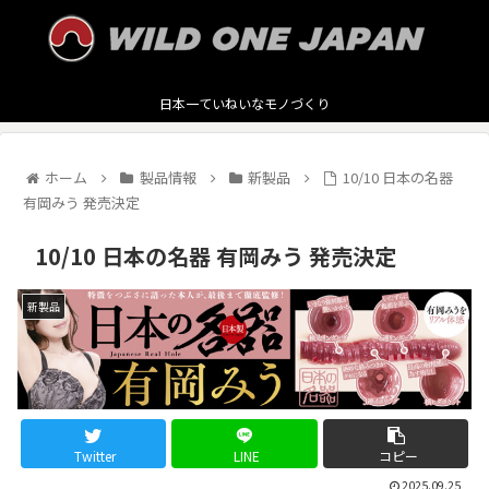
日本一ていねいなモノづくり
ホーム
製品情報
新製品
10/10 日本の名器
有岡みう 発売決定
10/10 日本の名器 有岡みう 発売決定
新製品
Twitter
LINE
コピー
2025.09.25