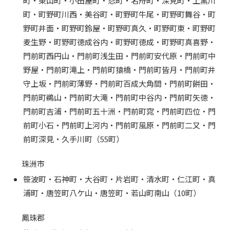
町・東山町・小田屋町・忍町・名舟町・深見町・上黒川
町・町野町川西・美谷町・町野町牛尾・町野町舞谷・町
野町井面・町野町鈴屋・町野町真久・町野町東・町野町
麦生野・町野町徳成谷内・町野町徳成・町野町真喜野・
門前町西円山・門前町浅生田・門前町安代原・門前町中
野屋・門前町滝上・門前町猿橋・門前町皆月・門前町井
守上坂・門前町薄野・門前町百成大角間・門前町餅田・
門前町鵜山・門前町大滝・門前町中谷内・門前町矢徳・
門前町吉浦・門前町五十洲・門前町窕・門前町四位・門
前町小石・門前町上河内・門前町風原・門前町二又・門
前町深見・久手川町（55町）
珠洲市
笹波町・石神町・大谷町・片岩町・清水町・仁江町・真
浦町・唐笠町八ケ山・唐笠町・若山町南山（10町）
鳳珠郡