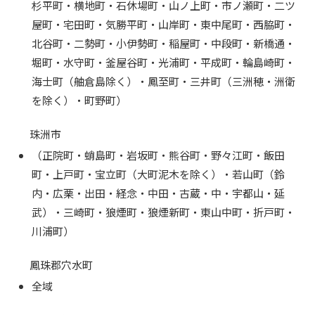
杉平町・横地町・石休場町・山ノ上町・市ノ瀬町・二ツ
屋町・宅田町・気勝平町・山岸町・東中尾町・西脇町・
北谷町・二勢町・小伊勢町・稲屋町・中段町・新橋通・
堀町・水守町・釜屋谷町・光浦町・平成町・輪島崎町・
海士町（舳倉島除く）・鳳至町・三井町（三洲穂・洲衛
を除く）・町野町）
珠洲市
（正院町・蛸島町・岩坂町・熊谷町・野々江町・飯田
町・上戸町・宝立町（大町泥木を除く）・若山町（鈴
内・広栗・出田・経念・中田・古蔵・中・宇都山・延
武）・三崎町・狼煙町・狼煙新町・東山中町・折戸町・
川浦町）
鳳珠郡穴水町
全域