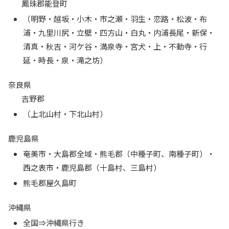
鳳珠郡能登町
（明野・越坂・小木・市之瀬・羽生・恋路・松波・布
浦・九里川尻・立壁・四方山・白丸・内浦長尾・新保・
清真・秋吉・河ケ谷・満泉寺・宮犬・上・不動寺・行
延・時長・泉・滝之坊）
奈良県
吉野郡
（上北山村・下北山村）
鹿児島県
奄美市・大島郡全域・熊毛郡（中種子町、南種子町）・
西之表市・鹿児島郡（十島村、三島村）
熊毛郡屋久島町
沖縄県
全国⇒沖縄県行き