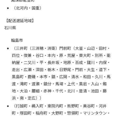
（北河内・国重）
【配送遅延地域】
石川県
輪島市
（三井町（三洲穂・洲衛）門前町（大釜・山辺・田村・
四位・俊兼・谷口・本内・原・荒屋・東大町・別所・能
納屋・二又川・平・長井坂・地原・百成・鑓川・内保・
走出・広瀬・深田・栃木・日野尾・門前・大生・道下・
黒島町・鹿磯・本市・舘・広岡・清水・和田・久川・馬
渡・滝町・渡瀬・舘分・馬場・上代・黒岩・入山・剱
地・大泊・腰細・赤神・千代・北川・是清・池田・藤
浜・南・定広））
（打越町・鵜入町・東院内町・熊野町・美谷町・河井
町・塚田町・稲舟町・大野町・惣領町・マリンタウン・