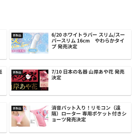
6/20 ホワイトラバー スリム/スー
新製品
パースリム 16cm やわらかタイ
プ 発売決定
売
7/10 日本の名器 山岸あや花 発売
新製品
決定
消音パット入り！リモコン（遠
新製品
隔）ローター 専用ポケット付きシ
ョーツ発売決定