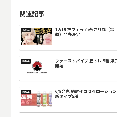
関連記事
12/19 神フェラ 百永さりな（電
新製品
動）発売決定
ファーストバイブ 膣トレ 5種 販
新製品
開始
6/9発売 絶対イカせるローション
新製品
新タイプ5種