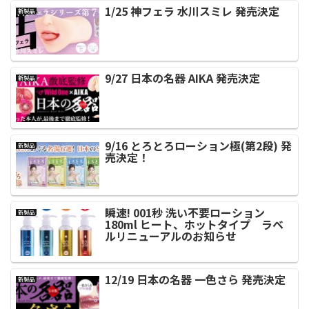
1/25 神フェラ 水川スミレ 発売決定
新製品
9/27 日本の名器 AIKA 発売決定
新製品
9/16 とろとろローション極(第2段) 発
新製品
売決定！
瞬速! 001秒 洗い不要ローション
新製品
180ml ヒート、ホットタイプ ラベ
ルリニューアルのお知らせ
12/19 日本の名器 一色さら 発売決定
新製品