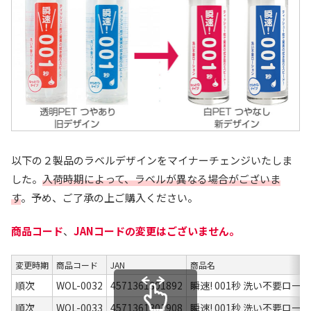
以下の２製品のラベルデザインをマイナーチェンジいたしま
した。
入荷時期によって、ラベルが異なる場合がございま
す
。予め、ご了承の上ご購入ください。
商品コード
、
JANコードの変更はございません。
変更時期
商品コード
JAN
商品名
順次
WOL-0032
4571361301892
瞬速! 001秒 洗い不要ローシ
順次
WOL-0033
4571361301908
瞬速! 001秒 洗い不要ローシ