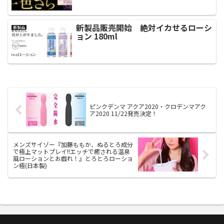
新製品販売開始 絶対イカせるローシ
新製品
ョン 180ml
ピンクデンマ アクア2020・クロデンマアク
ア2020 11/22発売決定！
メンズサイゾー『加藤ももか、ぬるとろ成分
で極上マットプレイ!!エッチで癒される温泉
風ローションとお戯れ！』とろとろローショ
ン極(日本製)