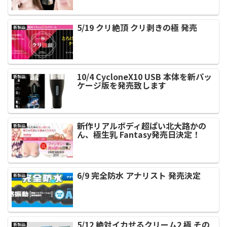
5/19 クリ絶頂 クリ剥きの極 発売
新製品
10/4 CycloneX10 USB 本体を新パッ
新製品
ケージ版を発売致します
新作リアルボディ超ぱい北大路かの
新製品
ん、極生乳 Fantasy発売日決定！
6/9 完全防水 アナリスト 発売決定
新製品
5/12 絶対イカせるクリーム2 極 その
新製品