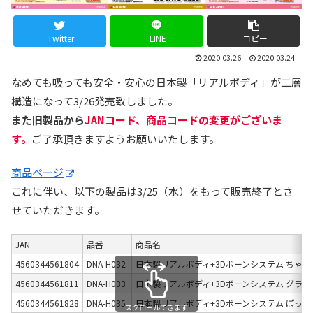
Twitter
LINE
コピー
2020.03.26
2020.03.24
なめても吸っても安全・安心の日本製「リアルボディ」が二層
構造になって3/26発売致しました。
また旧製品から
JANコード、商品コードの変更がございま
す。
ご了承頂きますようお願いいたします。
商品ページ
これに伴い、以下の製品は3/25（水）をもって販売終了とさ
せていただきます。
JAN
品番
商品名
4560344561804
DNA-H032
日本製リアルボディ+3Dボーンシステム ちゃ
4560344561811
DNA-H033
日本製リアルボディ+3Dボーンシステム グラ
4560344561828
DNA-H035
日本製リアルボディ+3Dボーンシステム ぽっ
スクロールできます