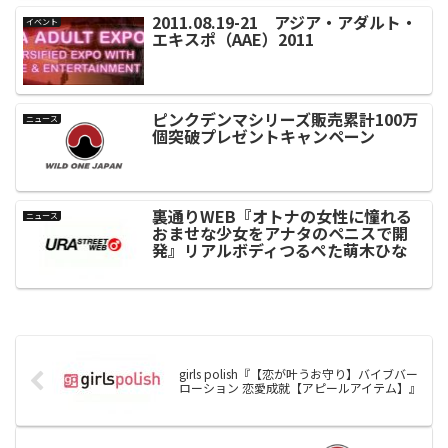
2011.08.19-21 アジア・アダルト・
イベント
エキスポ（AAE）2011
ピンクデンマシリーズ販売累計100万
ニュース
個突破プレゼントキャンペーン
裏通りWEB『オトナの女性に憧れる
ニュース
おませな少女をアナタのペニスで開
発』リアルボディつるぺた萌木ひな
girls polish『【恋が叶うお守り】バイブバー
ローション 恋愛成就【アピールアイテム】』