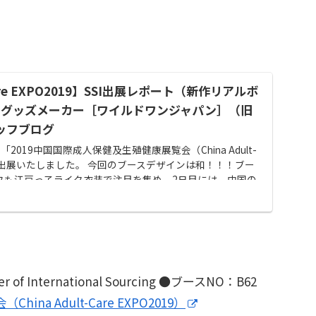
-Care EXPO2019】SSI出展レポート（新作リアルボ
ルトグッズメーカー［ワイルドワンジャパン］（旧
スタッフブログ
催「2019中国国際成人保健及生殖健康展覧会（China Adult-
9）」に出展いたしました。 今回のブースデザインは和！！！ブー
フも江戸っ子ライク衣装で注目を集め、2日目には、中国の
ーも受けました。
er of International Sourcing ●ブースNO：B62
a Adult-Care EXPO2019）