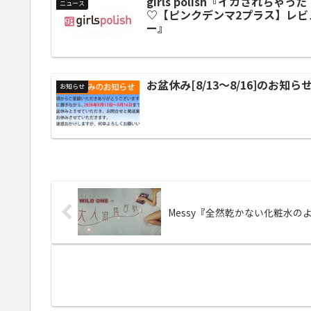
girls polish『イカされちゃった
ニュース
♡【ピンクデンマ2プラス】レビ
ー』
お盆休み[8/13～8/16]のお知ら
お知らせ
Messy『全然乾かない化粧水