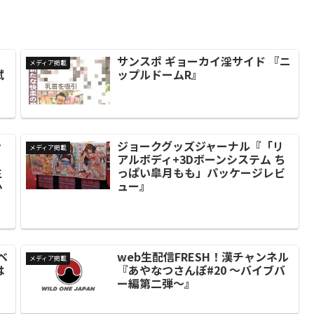
サンスポ ギョーカイ淫サイド 『ニ
メディア掲載
試
ップルドームR』
き
ジョークグッズジャーナル『「リ
メディア掲載
！
アルボディ+3Dボーンシステム ち
生
っぱい皐月もも」パッケージレビ
心
ュー』
ベ
web生配信FRESH！漢チャンネル
メディア掲載
は
『あやなつさんぽ#20 ～バイブバ
ー編第二弾～』