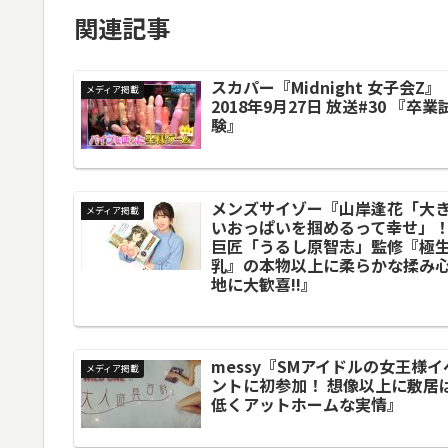
関連記事
スカパー『Midnight 女子会Z』
メディア掲載
2018年9月27日 放送#30 『卒業
験』
メンズサイゾー『山岸逢花「大
メディア掲載
いおっぱいを掴めるって幸せ」
巨匠「うるし原智志」監修『極
乳』の本物以上に柔らかな揉み
地に大歓喜!!』
messy『SMアイドルの女王様イ
メディア掲載
ントに初参加！ 想像以上に敷居
低くアットホームな実情』