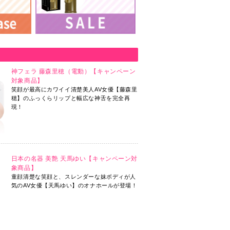
改定のお知らせ
お知らせ
配布」実施について
神フェラ 藤森里穂（電動）【キャンペーン
な（電動）2個セットご注文毎に同梱アクスタを2枚
対象商品】
ンペーン」実施について
笑顔が最高にカワイイ清楚美人AV女優【藤森里
穂】のふっくらリップと幅広な神舌を完全再
伴う荷物のお届けへ遅延について
現！
/4]のお知らせ
への影響について
日本の名器 美艶 天馬ゆい【キャンペーン対
象商品】
入でアクスタ追加プレゼントキャンペーン」実施の
童顔清楚な笑顔と、スレンダーな妹ボディが人
気のAV女優【天馬ゆい】のオナホールが登場！
知らせ
影響について