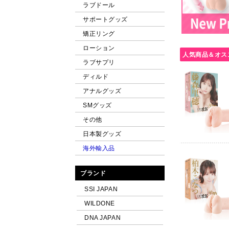
ラブドール
2026.3.10
新製
神フェラ 水卜
サポートグッズ
アリス（電動
アリス特別バ
矯正リング
2026.1.30
新製
ローション
人気商品＆オス
日本の名器 水
ラブサプリ
2026.1.15
新製
ディルド
神フェラ 宮下
2025.12.19
新
アナルグッズ
神フェラ 百永
SMグッズ
2025.11.1
新製
その他
神フェラ 山岸
2025.10.10
新
日本製グッズ
宮下玲奈がイ
海外輸入品
2025.10.10
新
日本の名器 楓
ブランド
2025.10.10
新
日本の名器 有
SSI JAPAN
2025.10.10
新
WILDONE
日本の名器 百
DNA JAPAN
2025.10.1
新製