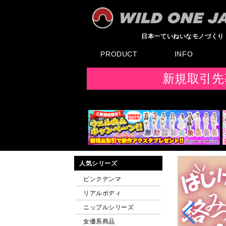
日本一ていねいなモノづくり
PRODUCT
INFO
すべてのグッズ
新製品
発売前製品
デンマ
ニップルドーム他
ローター
バイブ
オナホール
ラブドール
サポート
矯正リング
ローション
ラブサプリ
ディルド
アナル
SMグッズ
日本製グッズ
その他グッズ
製品情報
お知らせ
イベント・展示会
メディア掲載
F
新規取引先
人気シリーズ
ピンクデンマ
リアルボディ
ニップルシリーズ
女優系商品