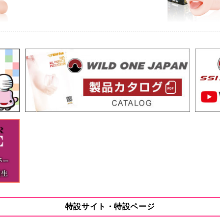
ョン極 恋渕ももな 全17種
日本のローション パ
品販売開始
2024.11.29
お知らせ
ック 月野かすみ
社名変更のお知らせ
品販売開始
2024.11.29
お知らせ
年末年始休業のお知らせ[12
品販売開始
2024.10.21
お知らせ
ン8種
台風及び奥能登豪雨等
品販売開始
2024.10.3
お知らせ
田中ねね
オナホール除菌パウダ
品販売開始
2024.10.2
お知らせ
ック 天月あず(手動)
ジャパンローター BC(
品販売開始
2024.9.11
お知らせ
セル ルブリカ・リブカ
FAXによるご注文受付
製品販売開始
2024.8.26
お知らせ
ック 田中ねね(手動)/絶対イカせるアナルローション/ルナ
台風10号接近に伴うお
ローション12種
2024.7.26
お知らせ
品販売開始
山陽線貨物列車の脱線
ムR アドベンチャー ブラック
2024.7.23
お知らせ
製品販売開始
台風3号の影響による
2種
特設サイト・特設ページ
2024.7.19
お知らせ
製品販売開始
お盆休みのお知らせ[8/10