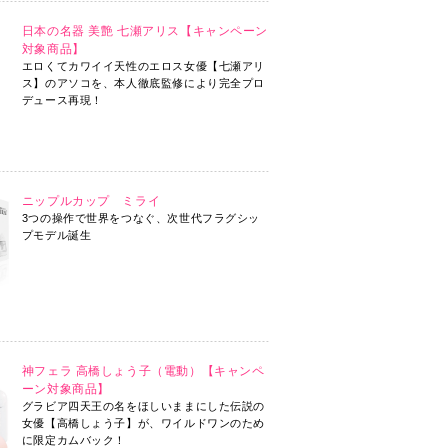
日本の名器 美艶 七瀬アリス【キャンペーン
ナンスのお知らせ
対象商品】
エロくてカワイイ天性のエロス女優【七瀬アリ
～8/17]のお知らせ
ス】のアソコを、本人徹底監修により完全プロ
デュース再現！
新のお知らせ
ナンスのお知らせ
ニップルカップ ミライ
5/6]のお知らせ
3つの操作で世界をつなぐ、次世代フラグシッ
プモデル誕生
更新完了のお知らせ
更新に伴うサーバーメンテナンスのお知らせ
影響について
神フェラ 高橋しょう子（電動）【キャンペ
ー ラベル変更のお知らせ
ーン対象商品】
グラビア四天王の名をほしいままにした伝説の
知らせ
女優【高橋しょう子】が、ワイルドワンのため
に限定カムバック！