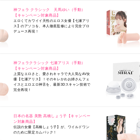
ション 50ml ミニボトル 第3弾
2025.7.30
お知らせ
品販売決定
神フェラ クラシック 天馬ゆい（手動）
7/31サーバーメンテ
・クロップス
【キャンペーン対象商品】
2025.7.14
お知らせ
エロくてカワイイ天性のエロス女優【七瀬アリ
品販売開始
【重要】お盆休み[8/13
ス】のアソコを、本人徹底監修により完全プロ
ーム、生涯現役クリーム
2025.5.14
お知らせ
デュース再現！
品販売決定
2025年版カタログ更
ひかり（電動)
2025.4.14
お知らせ
品販売開始
4/21サーバーメンテ
朱音（電動）
2025.4.11
お知らせ
品販売開始
神フェラクラシック 七瀬アリス（手動）
【重要】GW休業[5/3～
【キャンペーン対象商品】
あや花、絶対イカせるアナルローション第2弾全3種
2025.3.31
お知らせ
上質なエロさと、愛されキャラで大人気なAV女
品発売決定
【重要】管理システム
優【七瀬アリス】！そのキレかわお姉さんフェ
あや花、絶対イカせるアナルローション第2弾全3種
2025.3.27
お知らせ
イスとエロエロ神舌を、最新3Dスキャン技術で
品販売開始
完全再現！
【重要】管理システム
2種、ホワイトラバー スリム/スーパースリム、PVAドライ
2025.2.7
お知らせ
ボール
大雪に伴うお届けへの
品販売開始
2025.2.4
お知らせ
ション 180ml 第3弾 全6種
日本の名器 美艶 高橋しょう子【キャンペー
オナホール除菌スプレ
ル変更のお知らせ
ン対象商品】
2024.12.23
お知らせ
伝説の女優【高橋しょう子】が、ワイルドワン
ーション ラベル変更のお知らせ
一部商品価格改定のお
のために限定カムバック！
品販売開始
2024.12.6
お知らせ