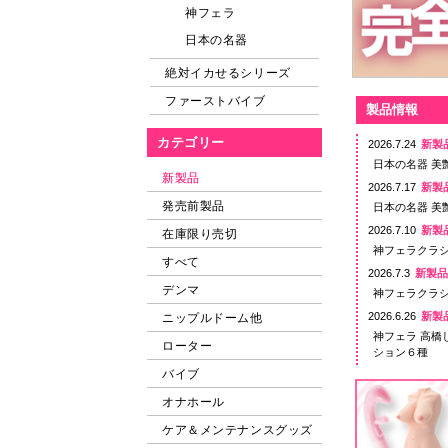
神フェラ
日本の名器
絶対イカせるシリーズ
ファーストバイブ
製品情報
カテゴリー
2026.7.24
新製
日本の名器 美
新製品
2026.7.17
新製
発売前製品
日本の名器 美
2026.7.10
新製
在庫限り売切
神フェラクラシ
すべて
2026.7.3
新製
デンマ
神フェラクラシ
2026.6.26
新製
ニップルドーム他
神フェラ 高橋
ローター
ション６種
バイブ
2026.6.20
新製
ニップルカッ
オナホール
2026.4.10
新製
ケア＆メンテナンスグッズ
藤森里穂がイ