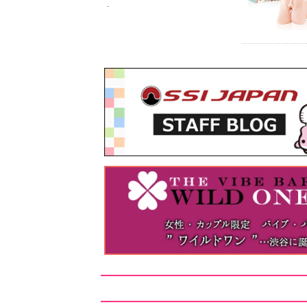
とろとろローシ
2025.5.15
新製
神フェラクラシ
2025.4.30
新製
日本の名器2種
2025.4.18
新製
日本のローショ
2025.3.20
新製
日本の名器 
2025.2.20
新製
神フェラクラシ
2025.1.20
新製
女性用催淫カプ
2024.12.12
新
神フェラクラシ
リズム/日本の
2024.12.5
新製
ニップルドー
2024.11.11
新
日本の名器新作
2024.10.22
新