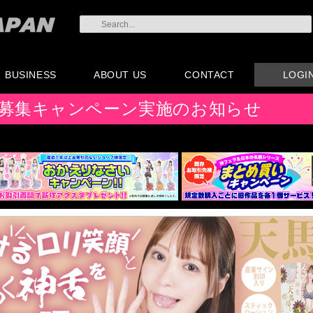
BUSINESS
ABOUT US
CONTACT
LOGI
会員登録
注文方法・卸売りにつ
AX注文書
カタログ
販促物配布
代理店契約について
会社概要
よくある質問
取り扱い店リスト
お問い合わせ
付属品販売(一般のお
アイディア募集
募集キャンペーン実施のお知らせ
いて
客様向け)