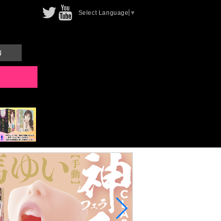
Select Language
▼
N