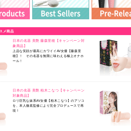
品販売開始
一部バイブ製品の価格
さくら（電動）、神フェラ 楓ふうあ（電動）、神フェラ 乙
2026.4.21
お知らせ
）、乙デンマ 乙アリスプロデュース、ニップルマジック（乙
GW休業[5/2～5/6]の
ージョン）
2026.3.24
お知らせ
品販売開始
「乙アリス推薦シール
スメ商品
卜さくら
2025.12.17
お知らせ
品販売開始
日本の名器 美艶 藤森里穂【キャンペーン対
「神フェラ 百永さり
玲奈（電動)、日本の名器 宮下玲奈
象商品】
追加でプレゼントキャ
上品な笑顔が最高にカワイイAV女優【藤森里
製品販売開始
2025.12.9
お知らせ
穂】！ その名器を無限に味わえる極上オナホ
さりな（電動)、日本の名器 一色さら
青森県東方沖の地震に
ール！
品販売開始
2025.12.4
お知らせ
あや花（電動)
年末年始休業[12/30～1
製品販売開始
2025.12.1
お知らせ
カされちゃったイッちゃったバイブ全3種
物量増加に伴うお届け
製品販売開始
日本の名器 美艶 柏木こなつ【キャンペーン
2025.11.12
お知らせ
ふうあ
対象商品】
「神フェラ対象商品購
ロリ巨乳な妹系AV女優【柏木こなつ】のアソコ
製品販売開始
お知らせ
を、本人徹底監修により完全プロデュースで再
岡みう
2025.9.30
お知らせ
現！
製品販売開始
一部商品価格改定のお
永さりな
2025.8.7
お知らせ
品販売開始
大雨に伴うお届けへの