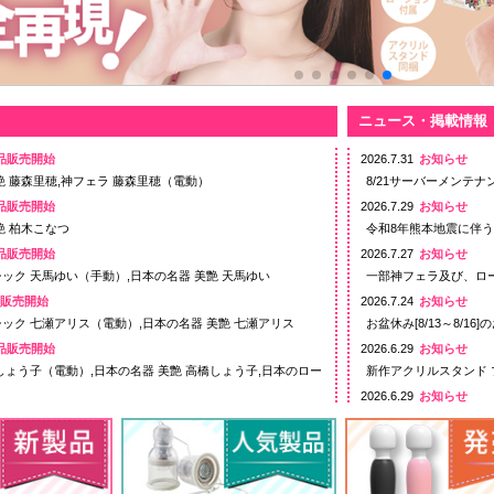
ニュース・掲載情報
品販売開始
2026.7.31
お知らせ
艶 藤森里穂,神フェラ 藤森里穂（電動）
8/21サーバーメンテ
品販売開始
2026.7.29
お知らせ
艶 柏木こなつ
令和8年熊本地震に伴
品販売開始
2026.7.27
お知らせ
ック 天馬ゆい（手動）,日本の名器 美艶 天馬ゆい
一部神フェラ及び、ロ
品販売開始
2026.7.24
お知らせ
ック 七瀬アリス（電動）,日本の名器 美艶 七瀬アリス
お盆休み[8/13～8/16
品販売開始
2026.6.29
お知らせ
しょう子（電動）,日本の名器 美艶 高橋しょう子,日本のロー
新作アクリルスタンド
2026.6.29
お知らせ
品販売開始
日本の名器＆神フェラ
プ ミライ
2026.6.18
お知らせ
品販売開始
送料・代引き手数料(無
カされちゃったイッちゃったバイブ全3種
2026.4.21
お知らせ