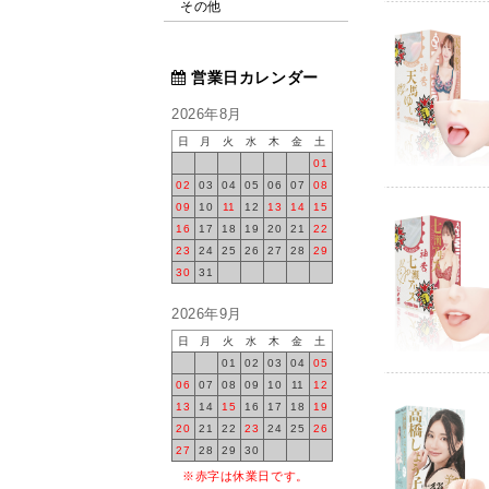
絶対イカせるロー
その他
2025.9.3
新製
ミステリアス
営業日カレンダー
2025.8.27
新製
限界突破クリ
2026年8月
2025.8.22
新製
日
月
火
水
木
金
土
神フェラ 青空
01
2025.8.1
新製
02
03
04
05
06
07
08
神フェラ 美谷
09
10
11
12
13
14
15
2025.7.10
新製
16
17
18
19
20
21
22
日本の名器山岸
23
24
25
26
27
28
29
2025.6.25
新製
30
31
日本の名器山岸
2025.6.20
新製
2026年9月
日本の名器新作
日
月
火
水
木
金
土
スティック 
01
02
03
04
05
2025.6.10
新製
06
07
08
09
10
11
12
絶対イカせるロー
13
14
15
16
17
18
19
2025.6.4
ラベ
20
21
22
23
24
25
26
神フェラ唾液ロ
27
28
29
30
2025.5.20
新製
※赤字は休業日です。