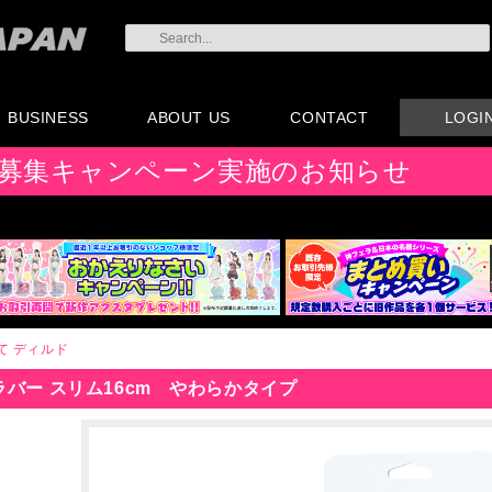
BUSINESS
ABOUT US
CONTACT
LOGI
会員登録
注文方法・卸売りにつ
AX注文書
カタログ
販促物配布
代理店契約について
会社概要
よくある質問
取り扱い店リスト
お問い合わせ
付属品販売(一般のお
アイディア募集
募集キャンペーン実施のお知らせ
いて
客様向け)
て
ディルド
バー スリム16cm やわらかタイプ