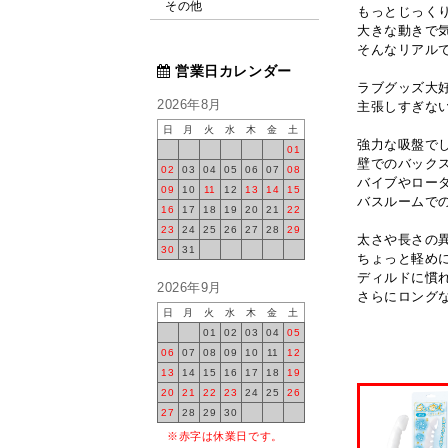
その他
もっとじっく
大きな動きで
そんなリアル
営業日カレンダー
ラブグッズ大
2026年8月
主張しすぎな
日
月
火
水
木
金
土
強力な吸盤で
01
壁でのバック
02
03
04
05
06
07
08
バイブやロー
09
10
11
12
13
14
15
バスルームで
16
17
18
19
20
21
22
23
24
25
26
27
28
29
太さや長さの
30
31
ちょっと軽め
ディルドに慣
2026年9月
さらにロング
日
月
火
水
木
金
土
01
02
03
04
05
06
07
08
09
10
11
12
13
14
15
16
17
18
19
20
21
22
23
24
25
26
27
28
29
30
※赤字は休業日です。