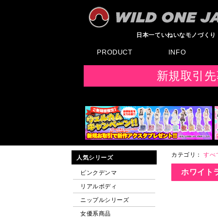
日本一ていねいなモノづくり
PRODUCT
INFO
すべてのグッズ
新製品
発売前製品
デンマ
ニップルドーム他
ローター
バイブ
オナホール
ラブドール
サポート
矯正リング
ローション
ラブサプリ
ディルド
アナル
SMグッズ
日本製グッズ
その他グッズ
製品情報
お知らせ
イベント・展示会
メディア掲載
F
新規取引先
カテゴリ：
すべ
人気シリーズ
ホワイトラ
ピンクデンマ
リアルボディ
ニップルシリーズ
女優系商品