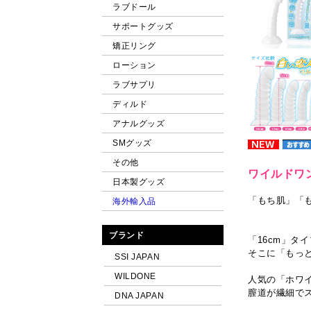
ラブドール
サポートグッズ
矯正リング
ローション
ラブサプリ
ディルド
アナルグッズ
SMグッズ
その他
ワイルドワ
日本製グッズ
「もち肌」「
海外輸入品
ブランド
「16cm」タ
そこに「もっ
SSI JAPAN
WILDONE
人気の「ホワイ
膣道が繊細で
DNA JAPAN