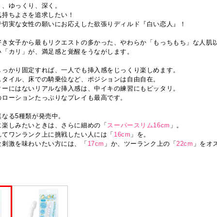
り、ゆっくり、深く。
気持ちよさを追求したい！
で切実な女性の願いにお応えした欲張りディルド『白い恋人』！
好き女子から最もリクエストの多かった、やわらか「もっちもち」な人肌
い「カリ」が、満足感と覚醒をうながします。
しっかり固定すれば、一人でも挿入感をじっくり楽しめます。
スタイル、床での騎乗位など、ポジションは自由自在。
ターにはないリアルな挿入感は、中イキの練習にもピッタリ。
のローションたっぷりなプレイも最高です。
異なる5種類が発売中。
に楽しみたいときは、さらに細めの「
スーパースリム16cm
」。
れてワンランク上に挑戦したい人には「
16cm
」を。
な刺激を味わいたい方には、「
17cm
」か、ツーランク上の「
22cm
」をオ