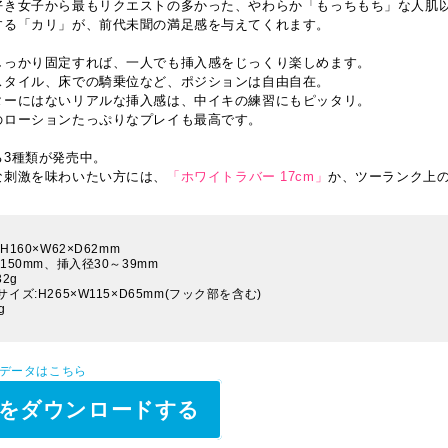
好き女子から最もリクエストの多かった、やわらか「もっちもち」な人肌
する「カリ」が、前代未聞の満足感を与えてくれます。
しっかり固定すれば、一人でも挿入感をじっくり楽しめます。
スタイル、床での騎乗位など、ポジションは自由自在。
ターにはないリアルな挿入感は、中イキの練習にもピッタリ。
のローションたっぷりなプレイも最高です。
る3種類が発売中。
な刺激を味わいたい方には、
「ホワイトラバー 17cm」
か、ツーランク上
160×W62×D62mm
150mm、挿入径30～39mm
2g
イズ:H265×W115×D65mm(フック部を含む)
g
Pデータはこちら
をダウンロードする