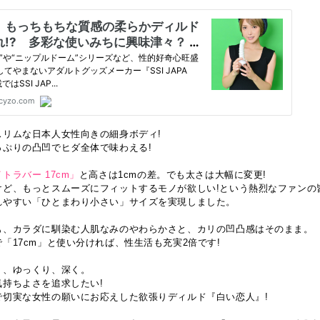
スリムな日本人女性向きの細身ボディ!
っぷりの凸凹でヒダ全体で味わえる!
トラバー 17cm」
と高さは1cmの差。でも太さは大幅に変更!
けど、もっとスムーズにフィットするモノが欲しい!という熱烈なファンの
れやすい「ひとまわり小さい」サイズを実現しました。
も、カラダに馴染む人肌なみのやわらかさと、カリの凹凸感はそのまま。
「17cm」と使い分ければ、性生活も充実2倍です!
り、ゆっくり、深く。
気持ちよさを追求したい!
で切実な女性の願いにお応えした欲張りディルド『白い恋人』!