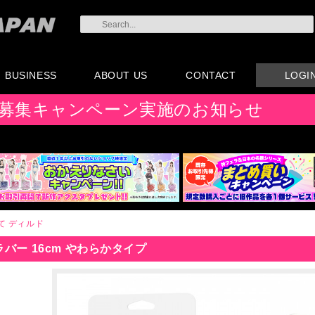
BUSINESS
ABOUT US
CONTACT
LOGI
会員登録
注文方法・卸売りにつ
AX注文書
カタログ
販促物配布
代理店契約について
会社概要
よくある質問
取り扱い店リスト
お問い合わせ
付属品販売(一般のお
アイディア募集
募集キャンペーン実施のお知らせ
いて
客様向け)
て
ディルド
バー 16cm やわらかタイプ