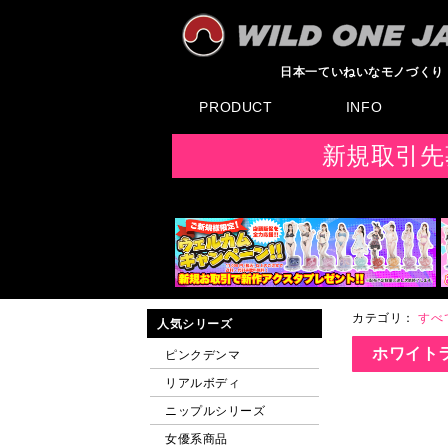
日本一ていねいなモノづくり
PRODUCT
INFO
すべてのグッズ
新製品
発売前製品
デンマ
ニップルドーム他
ローター
バイブ
オナホール
ラブドール
サポート
矯正リング
ローション
ラブサプリ
ディルド
アナル
SMグッズ
日本製グッズ
その他グッズ
製品情報
お知らせ
イベント・展示会
メディア掲載
F
新規取引先
カテゴリ：
すべ
人気シリーズ
ホワイトラ
ピンクデンマ
リアルボディ
ニップルシリーズ
女優系商品