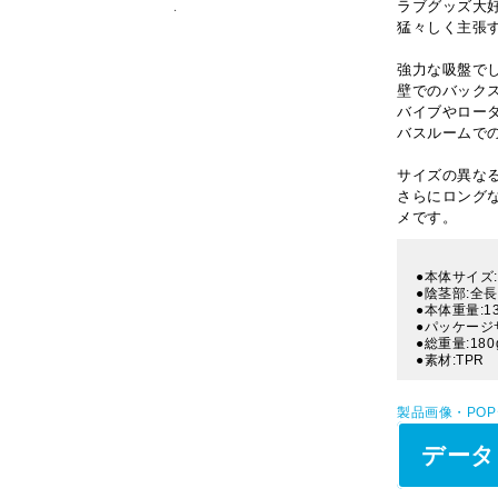
ラブグッズ大
猛々しく主張
強力な吸盤で
壁でのバック
バイブやロー
バスルームで
サイズの異な
さらにロング
メです。
●本体サイズ:H
●陰茎部:全長
●本体重量:13
●パッケージサ
●総重量:180
●素材:TPR
製品画像・PO
データ