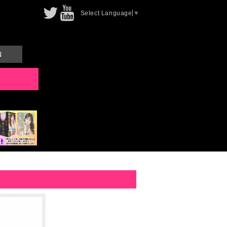
Select Language
▼
N