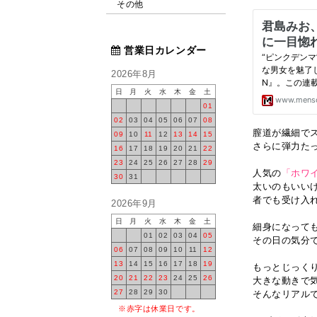
その他
営業日カレンダー
2026年8月
日
月
火
水
木
金
土
01
02
03
04
05
06
07
08
膣道が繊細で
09
10
11
12
13
14
15
さらに弾力た
16
17
18
19
20
21
22
23
24
25
26
27
28
29
人気の
「ホワイ
30
31
太いのもいい
者でも受け入
2026年9月
日
月
火
水
木
金
土
細身になって
01
02
03
04
05
その日の気分で
06
07
08
09
10
11
12
13
14
15
16
17
18
19
もっとじっく
20
21
22
23
24
25
26
大きな動きで
27
28
29
30
そんなリアル
※赤字は休業日です。