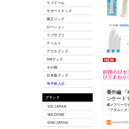
ラブドール
サポートグッズ
矯正リング
ローション
ラブサプリ
ディルド
アナルグッズ
SMグッズ
その他
好評の17
日本製グッズ
ひとまわり
海外輸入品
ブランド
SSI JAPAN
WILDONE
DNA JAPAN