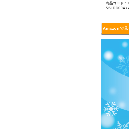
商品コード / J
SSI-DD004 /
Amazonで