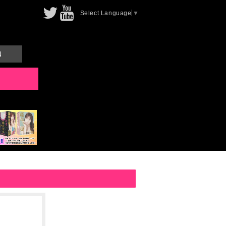
Select Language
▼
N