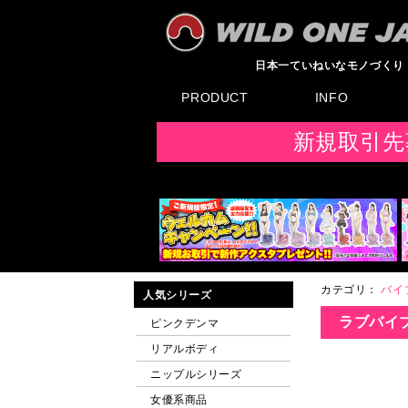
日本一ていねいなモノづくり
PRODUCT
INFO
すべてのグッズ
新製品
発売前製品
デンマ
ニップルドーム他
ローター
バイブ
オナホール
ラブドール
サポート
矯正リング
ローション
ラブサプリ
ディルド
アナル
SMグッズ
日本製グッズ
その他グッズ
製品情報
お知らせ
イベント・展示会
メディア掲載
F
新規取引先
カテゴリ：
バイ
人気シリーズ
ラブバイ
ピンクデンマ
リアルボディ
ニップルシリーズ
女優系商品