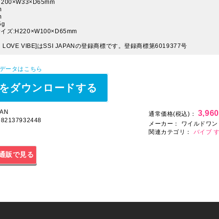
200×W33×D65mm
m
m
5g
ズ:H220×W100×D65mm
LOVE VIBE]はSSI JAPANの登録商標です。登録商標第6019377号
Pデータはこちら
をダウンロードする
AN
3,96
通常価格(税込)：
4582137932448
メーカー：
ワイルドワン
関連カテゴリ：
バイブ
通販で見る