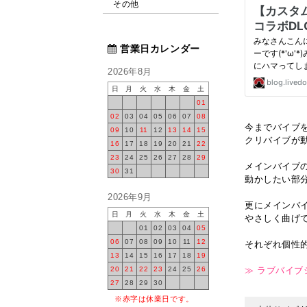
その他
営業日カレンダー
2026年8月
日
月
火
水
木
金
土
01
02
03
04
05
06
07
08
今までバイブ
09
10
11
12
13
14
15
クリバイブが
16
17
18
19
20
21
22
23
24
25
26
27
28
29
メインバイブ
30
31
動かしたい部
2026年9月
更にメインバ
日
月
火
水
木
金
土
やさしく曲げ
01
02
03
04
05
06
07
08
09
10
11
12
それぞれ個性
13
14
15
16
17
18
19
20
21
22
23
24
25
26
≫ ラブバイブ
27
28
29
30
※赤字は休業日です。