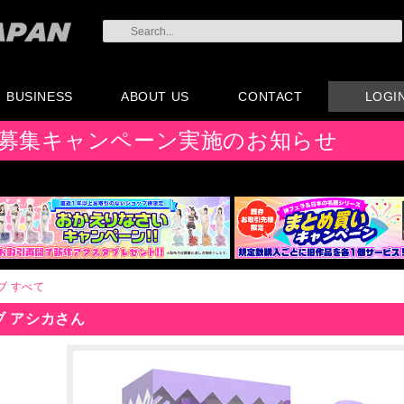
BUSINESS
ABOUT US
CONTACT
LOGI
会員登録
注文方法・卸売りにつ
AX注文書
カタログ
販促物配布
代理店契約について
会社概要
よくある質問
取り扱い店リスト
お問い合わせ
付属品販売(一般のお
アイディア募集
募集キャンペーン実施のお知らせ
いて
客様向け)
ブ
すべて
ブ アシカさん