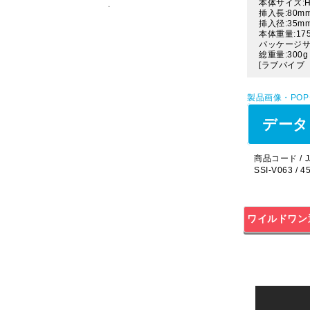
本体サイズ:H
挿入長:80m
挿入径:35m
本体重量:17
パッケージサイ
総重量:300g
[ラブバイブ 
製品画像・PO
データ
商品コード / J
SSI-V063 / 
ワイルドワン