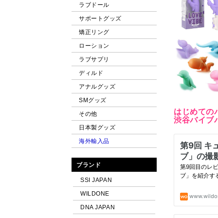
ラブドール
サポートグッズ
矯正リング
ローション
ラブサプリ
ディルド
アナルグッズ
SMグッズ
はじめての
その他
渋谷バイブ
日本製グッズ
海外輸入品
ブランド
SSI JAPAN
WILDONE
DNA JAPAN