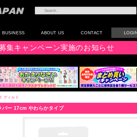
BUSINESS
ABOUT US
CONTACT
LOGI
会員登録
注文方法・卸売りにつ
AX注文書
カタログ
販促物配布
代理店契約について
会社概要
よくある質問
取り扱い店リスト
お問い合わせ
付属品販売(一般のお
アイディア募集
募集キャンペーン実施のお知らせ
いて
客様向け)
て
ディルド
バー 17cm やわらかタイプ