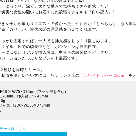
の17cmサイズ! なのにカリの数はギネス級!
り、ゆっくり、深く。大きな動きで気持ちよさを追求したい!
で切実な女性の願いにお応えした欲張りディルド『白い恋人』!
好き女子から最もリクエストの多かった、やわらか「もっちもち」な人肌
する「カリ」が、前代未聞の満足感を与えてくれます。
しっかり固定すれば、一人でも挿入感をじっくり楽しめます。
スタイル、床での騎乗位など、ポジションは自由自在。
ターにはないリアルな挿入感は、中イキの練習にもピッタリ。
のローションたっぷりなプレイも最高です。
る2種類を同時リリース。
な刺激を味わいたい方には、ワンランク上の
「ホワイトラバー 22cm」
を
H190×W75×D75mm(フック部を含む)
170mm、挿入径37〜45mm
0g
イズ:H280×W130×D75mm
g
Pデータはこちら