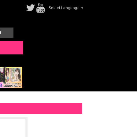
Select Language
▼
N