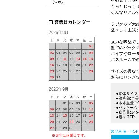
初心者でも安心
その他
もっとじっく
そんなリアル
営業日カレンダー
ラブグッズ大
猛々しく主張
2026年8月
日
月
火
水
木
金
土
強力な吸盤で
01
壁でのバック
02
03
04
05
06
07
08
バイブやロー
09
10
11
12
13
14
15
バスルームで
16
17
18
19
20
21
22
サイズの異な
23
24
25
26
27
28
29
さらにロング
30
31
2026年9月
●本体サイズ:
日
月
火
水
木
金
土
●陰茎部:全長
●本体重量:19
01
02
03
04
05
●パッケージサ
06
07
08
09
10
11
12
●総重量:245
13
14
15
16
17
18
19
●素材:TPR
20
21
22
23
24
25
26
27
28
29
30
製品画像・PO
※赤字は休業日です。