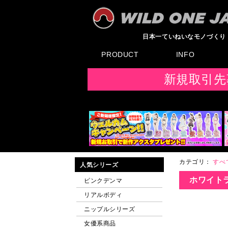
日本一ていねいなモノづくり
PRODUCT
INFO
すべてのグッズ
新製品
発売前製品
デンマ
ニップルドーム他
ローター
バイブ
オナホール
ラブドール
サポート
矯正リング
ローション
ラブサプリ
ディルド
アナル
SMグッズ
日本製グッズ
その他グッズ
製品情報
お知らせ
イベント・展示会
メディア掲載
F
新規取引先
カテゴリ：
すべ
人気シリーズ
ホワイトラ
ピンクデンマ
リアルボディ
ニップルシリーズ
女優系商品