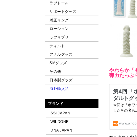
ラブドール
サポートグッズ
矯正リング
ローション
ラブサプリ
ディルド
アナルグッズ
SMグッズ
やわらか「
その他
弾力たっぷ
日本製グッズ
海外輸入品
ブランド
SSI JAPAN
WILDONE
DNA JAPAN