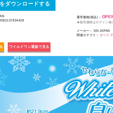
をダウンロードする
AN
OPEN
通常価格(税込)：
 4582137934428
★販売価格はログイン後
メーカー：
SSI JAPAN
関連カテゴリ：
すべて
見る
ワイルドワン通販で見る