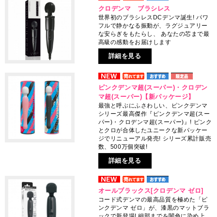
クロデンマ ブラシレス
世界初のブラシレスDCデンマ誕生! パワ
フルで静かなる振動が、ラグジュアリー
な安らぎをもたらし、 あなたの芯まで最
高級の感動をお届けします
詳細を見る
ピンクデンマ超(スーパー)・クロデン
マ超(スーパー)【新パッケージ】
最強と呼ぶにふさわしい、ピンクデンマ
シリーズ最高傑作『ピンクデンマ超(スー
パー)・クロデンマ超(スーパー)』! ピンク
とクロが合体したユニークな新パッケー
ジでリニューアル発売! シリーズ累計販売
数、500万個突破!
詳細を見る
オールブラックス[クロデンマ ゼロ]
コード式デンマの最高品質を極めた「ピ
ンクデンマ ゼロ」が、漆黒のマットブラ
ックで新登場! 細部までを闇色に染め上