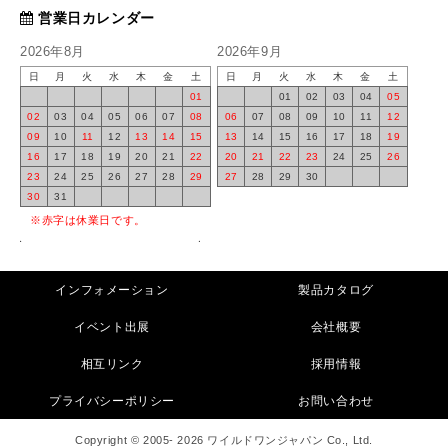
営業日カレンダー
2026年8月
2026年9月
日
月
火
水
木
金
土
日
月
火
水
木
金
土
01
01
02
03
04
05
02
03
04
05
06
07
08
06
07
08
09
10
11
12
09
10
11
12
13
14
15
13
14
15
16
17
18
19
16
17
18
19
20
21
22
20
21
22
23
24
25
26
23
24
25
26
27
28
29
27
28
29
30
30
31
※赤字は休業日です。
インフォメーション
製品カタログ
イベント出展
会社概要
相互リンク
採用情報
プライバシーポリシー
お問い合わせ
Copyright © 2005- 2026 ワイルドワンジャパン Co., Ltd.