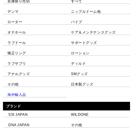
在庫限り売切
すべて
デンマ
ニップルドーム他
ローター
バイブ
オナホール
ケア＆メンテナンスグッズ
ラブドール
サポートグッズ
矯正リング
ローション
ラブサプリ
ディルド
アナルグッズ
SMグッズ
その他
日本製グッズ
海外輸入品
ブランド
SSI JAPAN
WILDONE
DNA JAPAN
その他