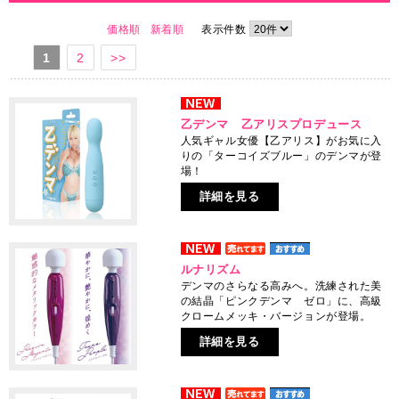
価格順
新着順
表示件数
1
2
>>
乙デンマ 乙アリスプロデュース
人気ギャル女優【乙アリス】がお気に入
りの「ターコイズブルー」のデンマが登
場！
詳細を見る
ルナリズム
デンマのさらなる高みへ。洗練された美
の結晶「ピンクデンマ ゼロ」に、高級
クロームメッキ・バージョンが登場。
詳細を見る