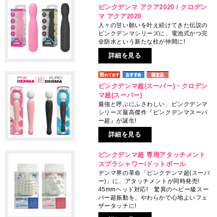
ピンクデンマ アクア2020 / クロデン
マ アクア2020
人々の甘い願いを叶え続けてきた伝説の
ピンクデンマシリーズに、電池式かつ完
全防水という新たな柱が仲間に!
詳細を見る
ピンクデンマ超(スーパー)・クロデン
マ超(スーパー)
最強と呼ぶにふさわしい、ピンクデンマ
シリーズ最高傑作『ピンクデンマスーパ
ー超』が誕生!
詳細を見る
ピンクデンマ超 専用アタッチメント
スプラシャワー/ドットボール
デンマ界の革命「ピンクデンマ超(スーパ
ー)」に、アタッチメントが同時発売!
45mmヘッド対応! 驚異のヘビー級スー
パー超振動を、やわらかで心地よいフェ
ザータッチに!