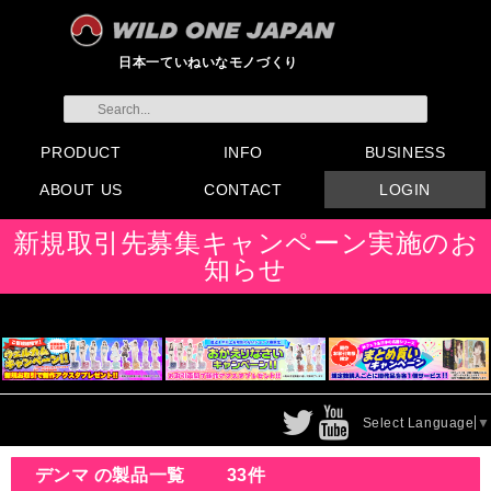
日本一ていねいなモノづくり
PRODUCT
INFO
BUSINESS
ABOUT US
CONTACT
LOGIN
すべてのグッズ
新製品
発売前製品
デンマ
ニップルドーム他
ローター
バイブ
オナホール
ラブドール
サポート
矯正リング
ローション
ラブサプリ
ディルド
アナル
SMグッズ
日本製グッズ
その他グッズ
製品情報
お知らせ
イベント・展示会
メディア掲載
会員登録
注文方法・卸売りについ
FAX注文書
カタログ
販促物配布
代理店契約について
て
会社概要
よくある質問
取り扱い店リスト
お問い合わせ
付属品販売(一般のお客様
アイディア募集
新規取引先募集キャンペーン実施のお
向け)
知らせ
Select Language
▼
デンマ の製品一覧
33件