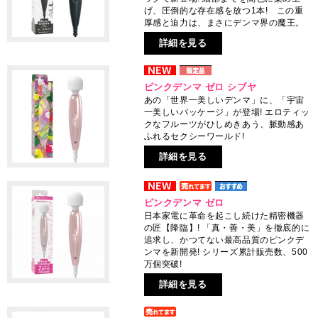
げ、圧倒的な存在感を放つ1本! この重
厚感と迫力は、まさにデンマ界の魔王。
詳細を見る
ピンクデンマ ゼロ シブヤ
あの「世界一美しいデンマ」に、「宇宙
一美しいパッケージ」が登場! エロティッ
クなフルーツがひしめきあう、脈動感あ
ふれるセクシーワールド!
詳細を見る
ピンクデンマ ゼロ
日本家電に革命を起こし続けた精密機器
の匠【降臨】! 「真・善・美」を徹底的に
追求し、かつてない最高品質のピンクデ
ンマを新開発! シリーズ累計販売数、500
万個突破!
詳細を見る