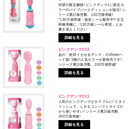
待望の限定解除! ピンクデンマ1に限定カ
ラーのバイブバーエディションが誕生! シ
リーズ累計販売数、130万個突破!
*130万個突破・販促シール配布中!! 注文
時備考欄に「130万個シール希望」とお
書き添えください
詳細を見る
ピンクデンマCC2
あの「絶対イカせるデンマ」の45mmヘ
ッド版! 5種の人気カラーが新発売です!
シリーズ累計販売数、200万個突破!
詳細を見る
ピンクデンマCC1
人気のピンクデンマがカラフルに! スタイ
リッシュで、しかもコンパクトサイズだ
から使いやすい! シリーズ累計販売数、
200万個突破!
詳細を見る