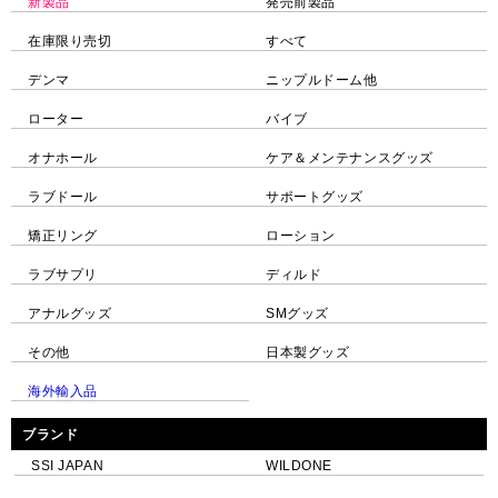
新製品
発売前製品
在庫限り売切
すべて
デンマ
ニップルドーム他
ローター
バイブ
オナホール
ケア＆メンテナンスグッズ
ラブドール
サポートグッズ
矯正リング
ローション
ラブサプリ
ディルド
アナルグッズ
SMグッズ
その他
日本製グッズ
海外輸入品
ブランド
SSI JAPAN
WILDONE