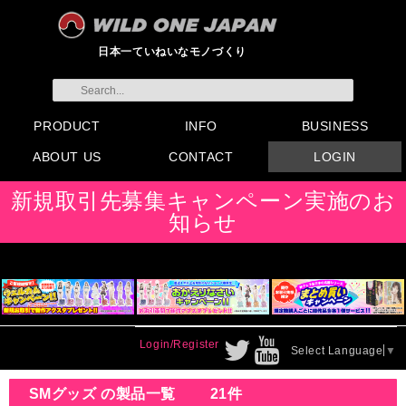
日本一ていねいなモノづくり
PRODUCT
INFO
BUSINESS
ABOUT US
CONTACT
LOGIN
すべてのグッズ
新製品
発売前製品
デンマ
ニップルドーム他
ローター
バイブ
オナホール
ラブドール
サポート
矯正リング
ローション
ラブサプリ
ディルド
アナル
SMグッズ
日本製グッズ
その他グッズ
製品情報
お知らせ
イベント・展示会
メディア掲載
会員登録
注文方法・卸売りについ
FAX注文書
カタログ
販促物配布
代理店契約について
て
会社概要
よくある質問
取り扱い店リスト
お問い合わせ
付属品販売(一般のお客様
アイディア募集
新規取引先募集キャンペーン実施のお
向け)
知らせ
Login/Register
Select Language
▼
SMグッズ の製品一覧
21件