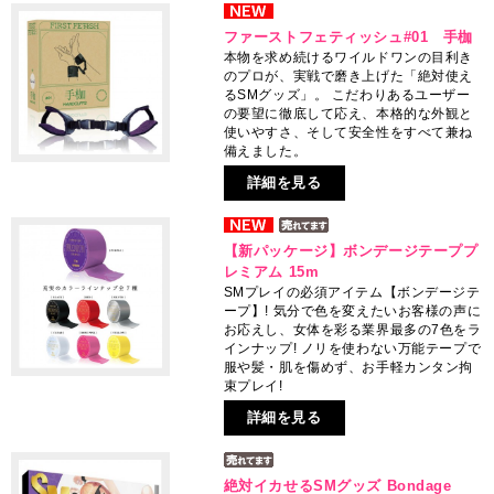
ファーストフェティッシュ#01 手枷
本物を求め続けるワイルドワンの目利き
のプロが、実戦で磨き上げた「絶対使え
るSMグッズ」。 こだわりあるユーザー
の要望に徹底して応え、本格的な外観と
使いやすさ、そして安全性をすべて兼ね
備えました。
詳細を見る
【新パッケージ】ボンデージテーププ
レミアム 15m
SMプレイの必須アイテム【ボンデージテ
ープ】! 気分で色を変えたいお客様の声に
お応えし、女体を彩る業界最多の7色をラ
インナップ! ノリを使わない万能テープで
服や髪・肌を傷めず、お手軽カンタン拘
束プレイ!
詳細を見る
絶対イカせるSMグッズ Bondage