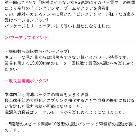
第一回ぽこ×たて「絶対にイカない女VS絶対にイカせる電マ」の衝撃
により空前の「ピンクデンマ」ブームがアジアを席巻!!
その、絶対イカせるデンマに輝いた「ピンクデンマ」が様々な改良を
受けバージョンアップ!
パッケージもリニューアルして装いも新たになりました。
[パワーアップポイント]
・振動数も回転数もパワーアップ!
キュートな見た目からは想像もできない超ハイパワーが特長です。
業界も震える15,000rpmのモーター回転数で最高の振動をお楽しみく
ださい!
・改良型電池ボックス!
本体内部と電池ボックスの構造を大きく改善。
接点端子部の大型化とスプリング強化することで自身の振動に負けな
い安定した電力供給が可能になりました。
電源入力直後はノーマルモードから楽しめるようになりました。
・5段階のスピード調節×10段階の振動パターンで50種類の振動が楽し
めます。