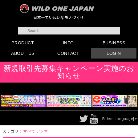
日本一ていねいなモノづくり
PRODUCT
INFO
BUSINESS
ABOUT US
CONTACT
LOGIN
すべてのグッズ
新製品
発売前製品
デンマ
ニップルドーム他
ローター
バイブ
オナホール
ラブドール
サポート
矯正リング
ローション
ラブサプリ
ディルド
アナル
SMグッズ
日本製グッズ
その他グッズ
製品情報
お知らせ
イベント・展示会
メディア掲載
会員登録
注文方法・卸売りについ
FAX注文書
カタログ
販促物配布
代理店契約について
て
会社概要
よくある質問
取り扱い店リスト
お問い合わせ
付属品販売(一般のお客様
アイディア募集
新規取引先募集キャンペーン実施のお
向け)
知らせ
Select Language
▼
カテゴリ：
すべて
デンマ