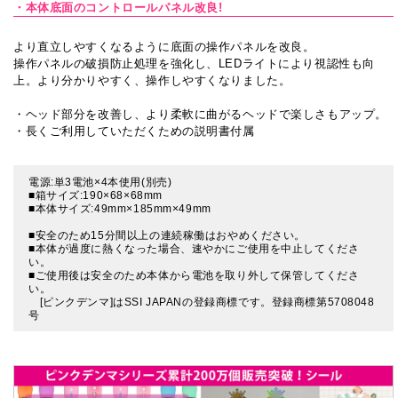
・本体底面のコントロールパネル改良!
より直立しやすくなるように底面の操作パネルを改良。
操作パネルの破損防止処理を強化し、LEDライトにより視認性も向
上。より分かりやすく、操作しやすくなりました。
・ヘッド部分を改善し、より柔軟に曲がるヘッドで楽しさもアップ。
・長くご利用していただくための説明書付属
電源:単3電池×4本使用(別売)
■箱サイズ:190×68×68mm
■本体サイズ:49mm×185mm×49mm
■安全のため15分間以上の連続稼働はおやめください。
■本体が過度に熱くなった場合、速やかにご使用を中止してくださ
い。
■ご使用後は安全のため本体から電池を取り外して保管してくださ
い。
[ピンクデンマ]はSSI JAPANの登録商標です。登録商標第5708048
号