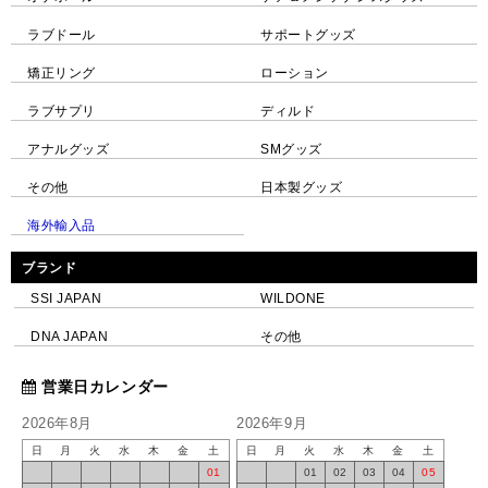
ラブドール
サポートグッズ
矯正リング
ローション
ラブサプリ
ディルド
アナルグッズ
SMグッズ
その他
日本製グッズ
海外輸入品
ブランド
SSI JAPAN
WILDONE
DNA JAPAN
その他
営業日カレンダー
2026年8月
2026年9月
日
月
火
水
木
金
土
日
月
火
水
木
金
土
01
01
02
03
04
05