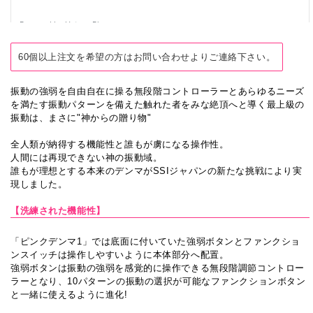
60個以上注文を希望の方はお問い合わせよりご連絡下さい。
振動の強弱を自由自在に操る無段階コントローラーとあらゆるニーズ
を満たす振動パターンを備えた触れた者をみな絶頂へと導く最上級の
振動は、まさに"神からの贈り物"
全人類が納得する機能性と誰もが虜になる操作性。
人間には再現できない神の振動域。
誰もが理想とする本来のデンマがSSIジャパンの新たな挑戦により実
現しました。
【洗練された機能性】
「ピンクデンマ1」では底面に付いていた強弱ボタンとファンクショ
ンスイッチは操作しやすいように本体部分へ配置。
強弱ボタンは振動の強弱を感覚的に操作できる無段階調節コントロー
ラーとなり、10パターンの振動の選択が可能なファンクションボタン
と一緒に使えるように進化!