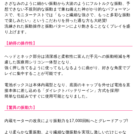
さざなみのように細かい振動から大波のようにフルトルクな振動、予
想できない不規則的な振動まで兼ね備えた神がかり的なパフォーマン
スで、モニターテストでは「もっと繊細な強さで、もっと多彩な振動
で楽しみたい」というこだわりを持った通な方も大絶賛!
洗練された振動操作と振動パターンにより飽きることなくプレイを盛
り上げます。
【納得の操作性】
ヘッドとネック部分は清潔感と柔軟性に富んだ手元への振動軽減を考
慮した医療用シリコン一体型となり、
強く押し当てるように使ってもしなるように曲がり、好きな角度でプ
レイに集中することが可能です。
電池ボックスは本体内蔵型となり、底面のキャップを外せば電池を直
接本体に差し込める「ダイレクトバッテリーイン」方式を採用!
簡単な仕組みですぐに使用可能となりました。
【驚異の振動力】
内蔵モーターの改良により振動力を17,000回転へとグレードアップ!
より柔らかな重振動、より繊細な微振動を実現し激しいだけじゃな