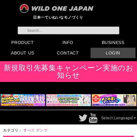
日本一ていねいなモノづくり
PRODUCT
INFO
BUSINESS
ABOUT US
CONTACT
LOGIN
すべてのグッズ
新製品
発売前製品
デンマ
ニップルドーム他
ローター
バイブ
オナホール
ラブドール
サポート
矯正リング
ローション
ラブサプリ
ディルド
アナル
SMグッズ
日本製グッズ
その他グッズ
製品情報
お知らせ
イベント・展示会
メディア掲載
会員登録
注文方法・卸売りについ
FAX注文書
カタログ
販促物配布
代理店契約について
て
会社概要
よくある質問
取り扱い店リスト
お問い合わせ
付属品販売(一般のお客様
アイディア募集
新規取引先募集キャンペーン実施のお
向け)
知らせ
Select Language
▼
カテゴリ：
すべて
デンマ