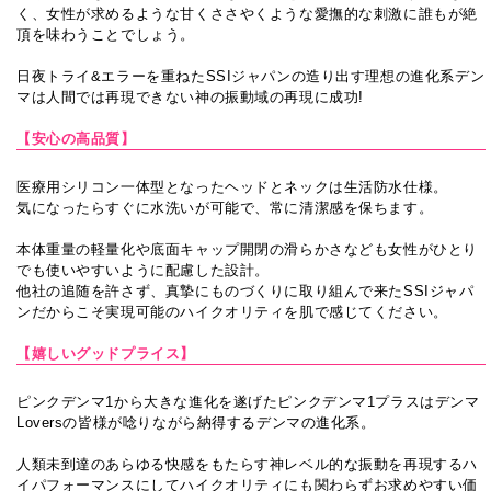
く、女性が求めるような甘くささやくような愛撫的な刺激に誰もが絶
頂を味わうことでしょう。
日夜トライ&エラーを重ねたSSIジャパンの造り出す理想の進化系デン
マは人間では再現できない神の振動域の再現に成功!
【安心の高品質】
医療用シリコン一体型となったヘッドとネックは生活防水仕様。
気になったらすぐに水洗いが可能で、常に清潔感を保ちます。
本体重量の軽量化や底面キャップ開閉の滑らかさなども女性がひとり
でも使いやすいように配慮した設計。
他社の追随を許さず、真摯にものづくりに取り組んで来たSSIジャパ
ンだからこそ実現可能のハイクオリティを肌で感じてください。
【嬉しいグッドプライス】
ピンクデンマ1から大きな進化を遂げたピンクデンマ1プラスはデンマ
Loversの皆様が唸りながら納得するデンマの進化系。
人類未到達のあらゆる快感をもたらす神レベル的な振動を再現するハ
イパフォーマンスにしてハイクオリティにも関わらずお求めやすい価