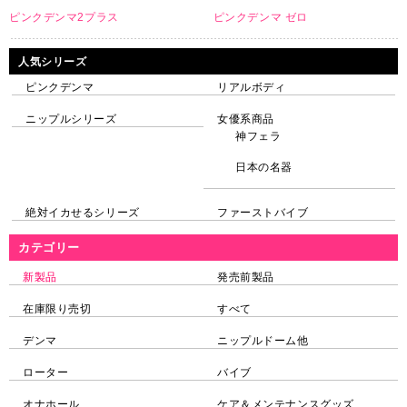
ピンクデンマ2プラス
ピンクデンマ ゼロ
人気シリーズ
ピンクデンマ
リアルボディ
ニップルシリーズ
女優系商品
神フェラ
日本の名器
絶対イカせるシリーズ
ファーストバイブ
カテゴリー
新製品
発売前製品
在庫限り売切
すべて
デンマ
ニップルドーム他
ローター
バイブ
オナホール
ケア＆メンテナンスグッズ