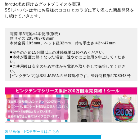
格でお求め頂けるグッドプライスを実現!
SSIジャパンは常にお客様のココロとカラダに寄り添った商品開発を
し続けていきます。
電源:単3電池×4本使用(別売)
箱サイズ:205×68×68mm
本体全長:195mm、ヘッド径32mm、持ち手太さ:42〜47mm
■安全のため15分間以上の連続稼働はおやめください。
■本体が過度に熱くなった場合、速やかにご使用を中止してくださ
い。
■ご使用後は安全のため本体から電池を取り外して保管してくださ
い。
[ピンクデンマ]はSSI JAPANの登録商標です。登録商標第5708048号
製品画像・POPデータはこちら