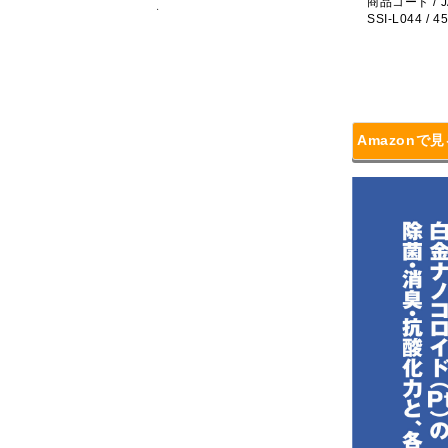
商品コード / J
SSI-L044 / 
Amazonで