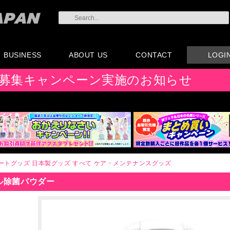
BUSINESS
ABOUT US
CONTACT
LOGI
会員登録
注文方法・卸売りにつ
AX注文書
カタログ
販促物配布
代理店契約について
会社概要
よくある質問
取り扱い店リスト
お問い合わせ
付属品販売(一般のお
アイディア募集
募集キャンペーン実施のお知らせ
いて
客様向け)
ートグッズ
日本製グッズ
すべて
ケア・メンテナンスグッズ
ル除菌パウダー