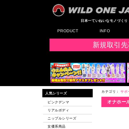
日本一ていねいなモノづくり
PRODUCT
INFO
すべてのグッズ
新製品
発売前製品
デンマ
ニップルドーム他
ローター
バイブ
オナホール
ラブドール
サポート
矯正リング
ローション
ラブサプリ
ディルド
アナル
SMグッズ
日本製グッズ
その他グッズ
製品情報
お知らせ
イベント・展示会
メディア掲載
F
新規取引先
カテゴリ：
サポ
人気シリーズ
オナホー
ピンクデンマ
リアルボディ
ニップルシリーズ
女優系商品