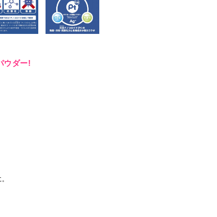
ウダー!
に。