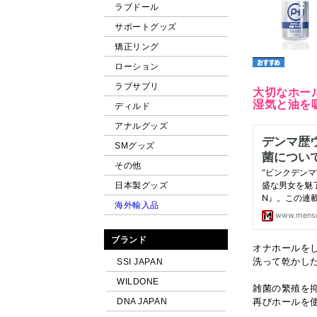
ラブドール
サポートグッズ
矯正リング
ローション
ラブサプリ
大切なホー
湿気と油を
ディルド
アナルグッズ
SMグッズ
その他
日本製グッズ
海外輸入品
ブランド
オナホールを
洗って乾かし
SSI JAPAN
WILDONE
雑菌の繁殖を
DNA JAPAN
再びホールを