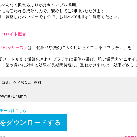
んべんなく振れるふりかけキャップを採用。
ーにも使われる成分なので、安心してご利用いただけます。
用に調整したパウダーですので、お肌への利用はご遠慮ください。
コロイド配合!
「Ptシリーズ」
は、化粧品や洗剤に広く用いられている「プラチナ」を、
。
の1)メートルまで微細化されたプラチナは電位を帯び、強い還元力でニオ
と、菌や臭いに対する効果が長期間持続し、重ねがけすれば、効果がさら
、白金、ケイ酸Ca、香料
×W48×D48mm
Pデータはこちら
をダウンロードする