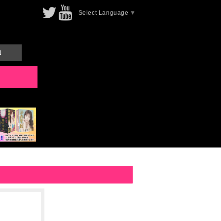
Select Language
▼
N