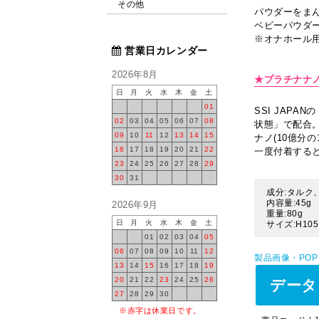
その他
パウダーをま
ベビーパウダ
※オナホール
営業日カレンダー
2026年8月
★プラチナナノ
日
月
火
水
木
金
土
01
SSI JAPANの
02
03
04
05
06
07
08
状態」で配合
09
10
11
12
13
14
15
ナノ(10億分
16
17
18
19
20
21
22
一度付着する
23
24
25
26
27
28
29
30
31
成分:タルク
内容量:45g
2026年9月
重量:80g
日
月
火
水
木
金
土
サイズ:H105
01
02
03
04
05
06
07
08
09
10
11
12
製品画像・PO
13
14
15
16
17
18
19
20
21
22
23
24
25
26
データ
27
28
29
30
※赤字は休業日です。