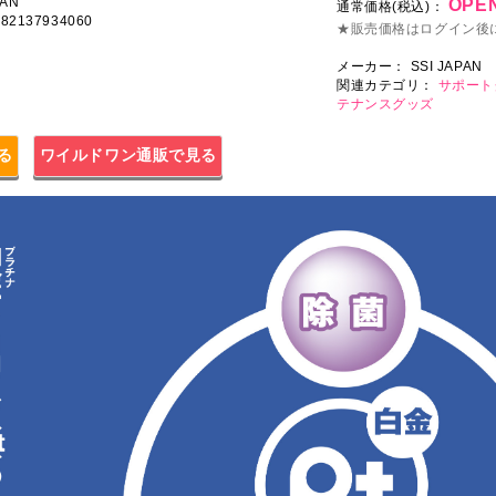
AN
OPEN
通常価格(税込)：
4582137934060
★販売価格はログイン後
メーカー：
SSI JAPAN
関連カテゴリ：
サポート
テナンスグッズ
見る
ワイルドワン通販で見る