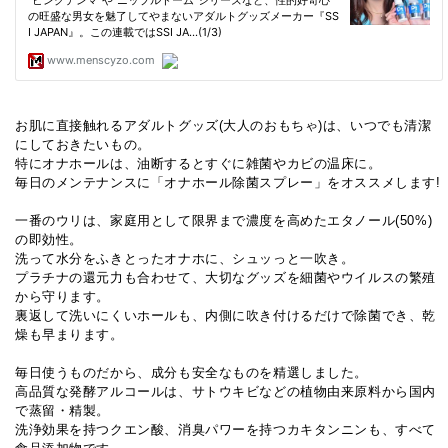
お肌に直接触れるアダルトグッズ(大人のおもちゃ)は、いつでも清潔
にしておきたいもの。
特にオナホールは、油断するとすぐに雑菌やカビの温床に。
毎日のメンテナンスに「オナホール除菌スプレー」をオススメします!
一番のウリは、家庭用として限界まで濃度を高めたエタノール(50%)
の即効性。
洗って水分をふきとったオナホに、シュッっと一吹き。
プラチナの還元力も合わせて、大切なグッズを細菌やウイルスの繁殖
から守ります。
裏返して洗いにくいホールも、内側に吹き付けるだけで除菌でき、乾
燥も早まります。
毎日使うものだから、成分も安全なものを精選しました。
高品質な発酵アルコールは、サトウキビなどの植物由来原料から国内
で蒸留・精製。
洗浄効果を持つクエン酸、消臭パワーを持つカキタンニンも、すべて