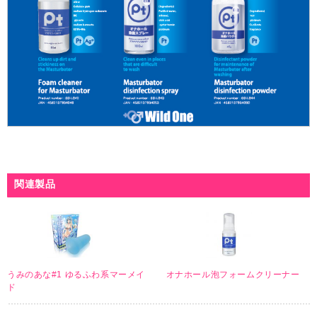
関連製品
うみのあな#1 ゆるふわ系マーメイ
オナホール泡フォームクリーナー
ド