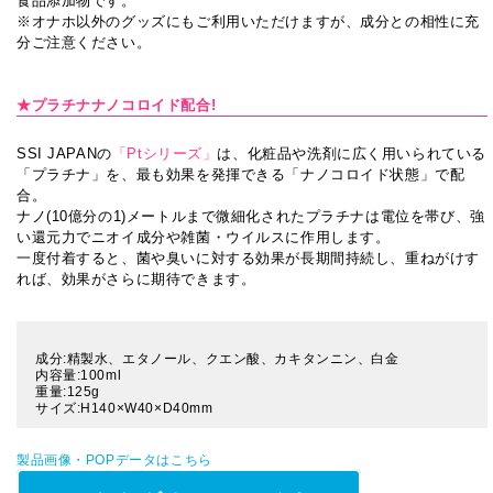
食品添加物です。
※オナホ以外のグッズにもご利用いただけますが、成分との相性に充
分ご注意ください。
★プラチナナノコロイド配合!
SSI JAPANの
「Ptシリーズ」
は、化粧品や洗剤に広く用いられている
「プラチナ」を、最も効果を発揮できる「ナノコロイド状態」で配
合。
ナノ(10億分の1)メートルまで微細化されたプラチナは電位を帯び、強
い還元力でニオイ成分や雑菌・ウイルスに作用します。
一度付着すると、菌や臭いに対する効果が長期間持続し、重ねがけす
れば、効果がさらに期待できます。
成分:精製水、エタノール、クエン酸、カキタンニン、白金
内容量:100ml
重量:125g
サイズ:H140×W40×D40mm
製品画像・POPデータはこちら