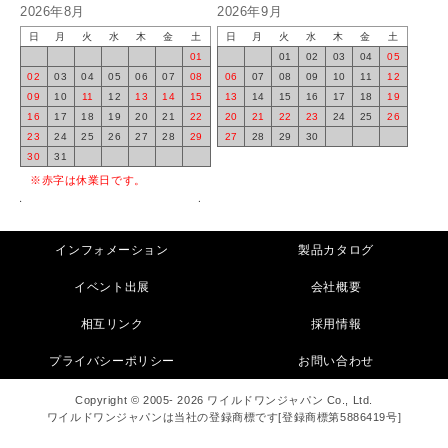
2026年8月
2026年9月
日
月
火
水
木
金
土
日
月
火
水
木
金
土
01
01
02
03
04
05
02
03
04
05
06
07
08
06
07
08
09
10
11
12
09
10
11
12
13
14
15
13
14
15
16
17
18
19
16
17
18
19
20
21
22
20
21
22
23
24
25
26
23
24
25
26
27
28
29
27
28
29
30
30
31
※赤字は休業日です。
インフォメーション
製品カタログ
イベント出展
会社概要
相互リンク
採用情報
プライバシーポリシー
お問い合わせ
Copyright © 2005- 2026 ワイルドワンジャパン Co., Ltd.
ワイルドワンジャパンは当社の登録商標です[登録商標第5886419号]