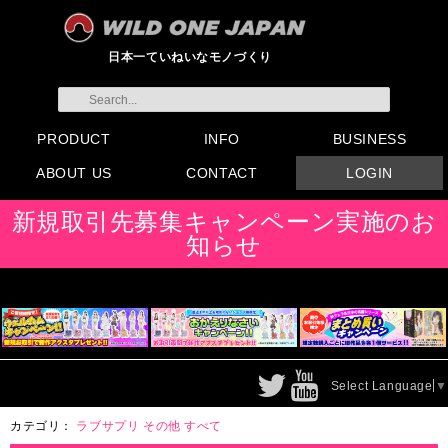
日本一ていねいなモノづくり
PRODUCT
INFO
BUSINESS
ABOUT US
CONTACT
LOGIN
すべてのグッズ
新製品
発売前製品
デンマ
ニップルドーム他
ローター
バイブ
オナホール
ラブドール
サポート
矯正リング
ローション
ラブサプリ
ディルド
アナル
SMグッズ
日本製グッズ
その他グッズ
製品情報
お知らせ
イベント・展示会
メディア掲載
会員登録
注文方法・卸売りについ
FAX注文書
カタログ
販促物配布
代理店契約について
て
会社概要
よくある質問
取り扱い店リスト
お問い合わせ
付属品販売(一般のお客様
アイディア募集
新規取引先募集キャンペーン実施のお
向け)
知らせ
Select Language
▼
カテゴリ：
ラブサプリ
その他
すべて