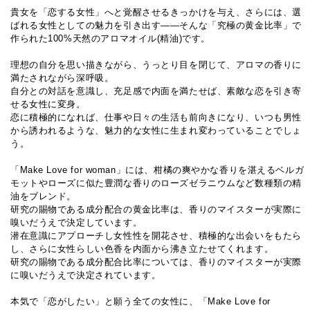
貴女を「恋する女性」へと覚醒させるきっかけを与え、さらには、選
ばれる女性としての魅力を引き出す――そんな「究極の黄金比率」で
作られた100%天然のアロマオイル(精油)です。
理想の自分を思い描きながら、うっとり目を閉じて、アロマの香りに
満たされながら深呼吸。
自分との対話を意識し、充足感で内面を満たせば、素敵な恋を引き寄
せる女性に変身。
恋に積極的になれば、仕事や日々の生活も前向きになり、いつも男性
から誘われるような、魅力的な女性に生まれ変わっていることでしょ
う。
「Make Love for woman」には、柑橘の爽やかな香りを湛えるベルガ
モットやローズに似た豊潤な香りのローズゼラニウムなど数種類の精
油をブレンド。
研究の賜物である成分配合の黄金比率は、香りのマイスターが実際に
嗅いだうえで決定しています。
潜在意識にアプローチし女性性を開花させ、積極的な出会いをもたら
し、さらに女性らしい色香を内面から沸き立たせてくれます。
研究の賜物である成分配合比率については、香りのマイスターが実際
に嗅いだうえで決定されています。
本気で「恋がしたい」と願う全ての女性に、「Make Love for