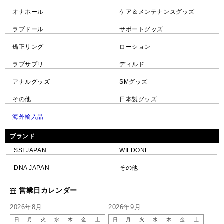
オナホール
ケア＆メンテナンスグッズ
ラブドール
サポートグッズ
矯正リング
ローション
ラブサプリ
ディルド
アナルグッズ
SMグッズ
その他
日本製グッズ
海外輸入品
ブランド
SSI JAPAN
WILDONE
DNA JAPAN
その他
営業日カレンダー
2026年8月
2026年9月
日
月
火
水
木
金
土
日
月
火
水
木
金
土