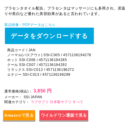
プラセンタオイル配合。プラセンタはマッサージにも多用され、若返
りや美白など優れた美容効果があると言われています。
製品画像・POPデータはこちら
データをダウンロードする
商品コード / JAN
ノーマル(パスアウト) SSI-C005 / 4571136194278
ホット SSI-C006 / 4571136194285
クール SSI-C007 / 4571136194292
リラックス SSI-C012 / 4571136196272
エナジー SSI-C013 / 4571136196289
3,850 円
通常価格(税込)：
メーカー：
SSI JAPAN
関連カテゴリ：
ラブサプリ
日本製サプリ
すべて
Amazonで見る
ワイルドワン通販で見る