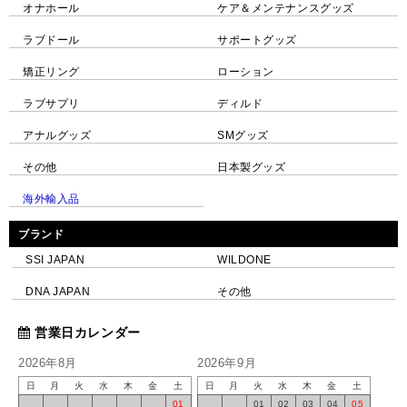
オナホール
ケア＆メンテナンスグッズ
ラブドール
サポートグッズ
矯正リング
ローション
ラブサプリ
ディルド
アナルグッズ
SMグッズ
その他
日本製グッズ
海外輸入品
ブランド
SSI JAPAN
WILDONE
DNA JAPAN
その他
営業日カレンダー
2026年8月
2026年9月
日
月
火
水
木
金
土
日
月
火
水
木
金
土
01
01
02
03
04
05