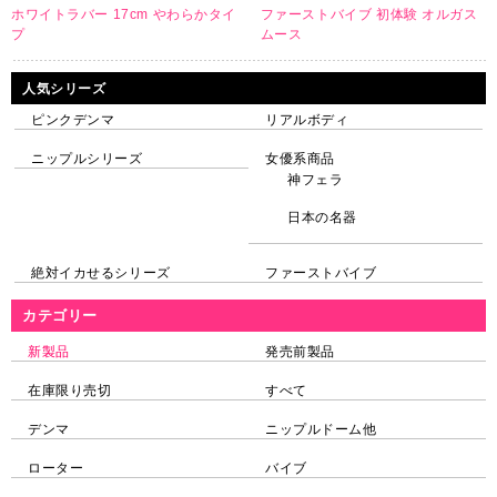
ホワイトラバー 17cm やわらかタイ
ファーストバイブ 初体験 オルガス
プ
ムース
人気シリーズ
ピンクデンマ
リアルボディ
ニップルシリーズ
女優系商品
神フェラ
日本の名器
絶対イカせるシリーズ
ファーストバイブ
カテゴリー
新製品
発売前製品
在庫限り売切
すべて
デンマ
ニップルドーム他
ローター
バイブ