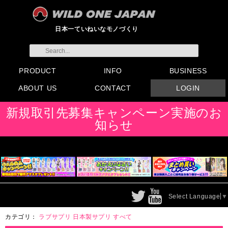
日本一ていねいなモノづくり
PRODUCT
INFO
BUSINESS
ABOUT US
CONTACT
LOGIN
すべてのグッズ
新製品
発売前製品
デンマ
ニップルドーム他
ローター
バイブ
オナホール
ラブドール
サポート
矯正リング
ローション
ラブサプリ
ディルド
アナル
SMグッズ
日本製グッズ
その他グッズ
製品情報
お知らせ
イベント・展示会
メディア掲載
会員登録
注文方法・卸売りについ
FAX注文書
カタログ
販促物配布
代理店契約について
て
会社概要
よくある質問
取り扱い店リスト
お問い合わせ
付属品販売(一般のお客様
アイディア募集
新規取引先募集キャンペーン実施のお
向け)
知らせ
Select Language
▼
カテゴリ：
ラブサプリ
日本製サプリ
すべて