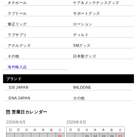
オナホール
ケア＆メンテナンスグッズ
ラブドール
サポートグッズ
矯正リング
ローション
ラブサプリ
ディルド
アナルグッズ
SMグッズ
その他
日本製グッズ
海外輸入品
ブランド
SSI JAPAN
WILDONE
DNA JAPAN
その他
営業日カレンダー
2026年8月
2026年9月
日
月
火
水
木
金
土
日
月
火
水
木
金
土
01
01
02
03
04
05