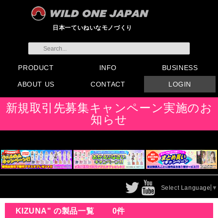
日本一ていねいなモノづくり
PRODUCT
INFO
BUSINESS
ABOUT US
CONTACT
LOGIN
すべてのグッズ
新製品
発売前製品
デンマ
ニップルドーム他
ローター
バイブ
オナホール
ラブドール
サポート
矯正リング
ローション
ラブサプリ
ディルド
アナル
SMグッズ
日本製グッズ
その他グッズ
製品情報
お知らせ
イベント・展示会
メディア掲載
会員登録
注文方法・卸売りについ
FAX注文書
カタログ
販促物配布
代理店契約について
て
会社概要
よくある質問
取り扱い店リスト
お問い合わせ
付属品販売(一般のお客様
アイディア募集
新規取引先募集キャンペーン実施のお
向け)
知らせ
Select Language
▼
KIZUNA" の製品一覧
0件