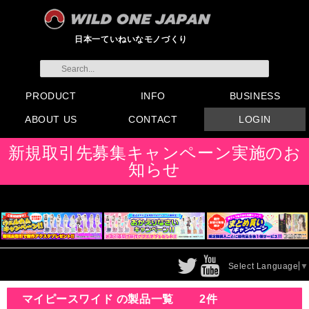
日本一ていねいなモノづくり
PRODUCT
INFO
BUSINESS
ABOUT US
CONTACT
LOGIN
すべてのグッズ
新製品
発売前製品
デンマ
ニップルドーム他
ローター
バイブ
オナホール
ラブドール
サポート
矯正リング
ローション
ラブサプリ
ディルド
アナル
SMグッズ
日本製グッズ
その他グッズ
製品情報
お知らせ
イベント・展示会
メディア掲載
会員登録
注文方法・卸売りについ
FAX注文書
カタログ
販促物配布
代理店契約について
て
会社概要
よくある質問
取り扱い店リスト
お問い合わせ
付属品販売(一般のお客様
アイディア募集
新規取引先募集キャンペーン実施のお
向け)
知らせ
Select Language
▼
マイピースワイド の製品一覧
2件