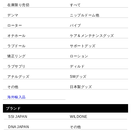
在庫限り売切
すべて
デンマ
ニップルドーム他
ローター
バイブ
オナホール
ケア＆メンテナンスグッズ
ラブドール
サポートグッズ
矯正リング
ローション
ラブサプリ
ディルド
アナルグッズ
SMグッズ
その他
日本製グッズ
海外輸入品
ブランド
SSI JAPAN
WILDONE
DNA JAPAN
その他