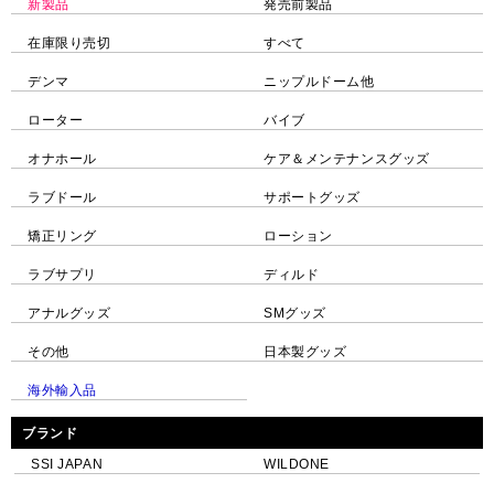
新製品
発売前製品
在庫限り売切
すべて
デンマ
ニップルドーム他
ローター
バイブ
オナホール
ケア＆メンテナンスグッズ
ラブドール
サポートグッズ
矯正リング
ローション
ラブサプリ
ディルド
アナルグッズ
SMグッズ
その他
日本製グッズ
海外輸入品
ブランド
SSI JAPAN
WILDONE