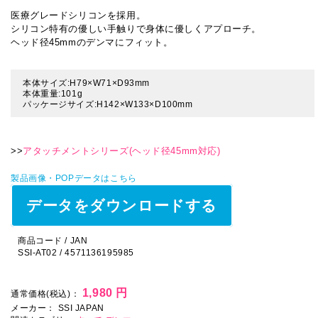
医療グレードシリコンを採用。
シリコン特有の優しい手触りで身体に優しくアプローチ。
ヘッド径45mmのデンマにフィット。
本体サイズ:H79×W71×D93mm
本体重量:101g
パッケージサイズ:H142×W133×D100mm
>>
アタッチメントシリーズ(ヘッド径45mm対応)
製品画像・POPデータはこちら
データをダウンロードする
商品コード / JAN
SSI-AT02 / 4571136195985
1,980 円
通常価格(税込)：
メーカー：
SSI JAPAN