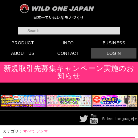
日本一ていねいなモノづくり
PRODUCT
INFO
BUSINESS
ABOUT US
CONTACT
LOGIN
すべてのグッズ
新製品
発売前製品
デンマ
ニップルドーム他
ローター
バイブ
オナホール
ラブドール
サポート
矯正リング
ローション
ラブサプリ
ディルド
アナル
SMグッズ
日本製グッズ
その他グッズ
製品情報
お知らせ
イベント・展示会
メディア掲載
会員登録
注文方法・卸売りについ
FAX注文書
カタログ
販促物配布
代理店契約について
て
会社概要
よくある質問
取り扱い店リスト
お問い合わせ
付属品販売(一般のお客様
アイディア募集
新規取引先募集キャンペーン実施のお
向け)
知らせ
Select Language
▼
カテゴリ：
すべて
デンマ