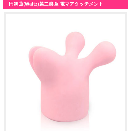
円舞曲(Waltz)第二楽章 電マアタッチメント