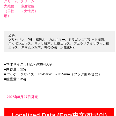
クリーム
クリーム
大絶倫
感度覚醒
（男性
（女性用)
用）
成分:
グリセリン、PG、精製水、カルボマー、ドラゴンズブラッド樹液、
スッポンエキス、サソリ粉末、牡蠣エキス、プエラリアミリフィカ根
エキス、赤マムシ粉末、馬の心臓、水酸化Na
■本体サイズ：H23×W39×D39mm
■内容量：12g
■パッケージサイズ：H145×W55×D25mm（フック部を含む）
■総重量：35g
2025年8月27日発売
Localized Data (Eng/中文/한국어)