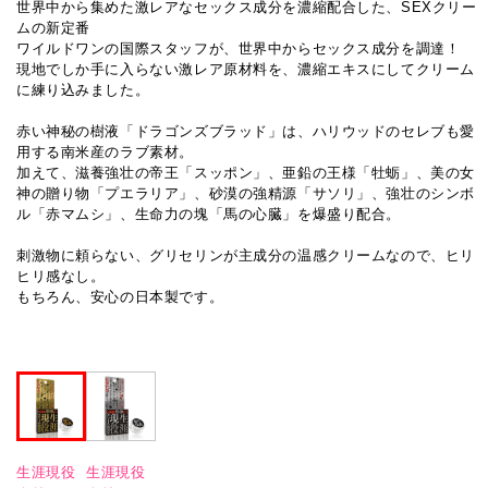
世界中から集めた激レアなセックス成分を濃縮配合した、SEXクリー
ムの新定番
ワイルドワンの国際スタッフが、世界中からセックス成分を調達！
現地でしか手に入らない激レア原材料を、濃縮エキスにしてクリーム
に練り込みました。
赤い神秘の樹液「ドラゴンズブラッド」は、ハリウッドのセレブも愛
用する南米産のラブ素材。
加えて、滋養強壮の帝王「スッポン」、亜鉛の王様「牡蛎」、美の女
神の贈り物「プエラリア」、砂漠の強精源「サソリ」、強壮のシンボ
ル「赤マムシ」、生命力の塊「馬の心臓」を爆盛り配合。
刺激物に頼らない、グリセリンが主成分の温感クリームなので、ヒリ
ヒリ感なし。
もちろん、安心の日本製です。
生涯現役
生涯現役