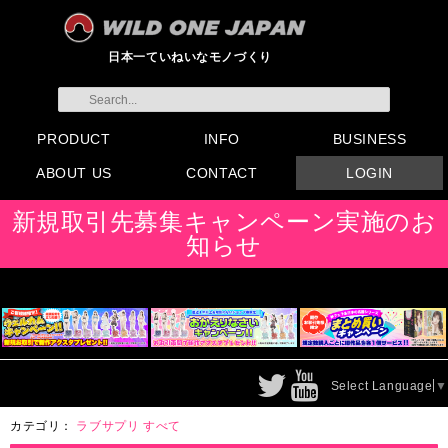
日本一ていねいなモノづくり
PRODUCT
INFO
BUSINESS
ABOUT US
CONTACT
LOGIN
すべてのグッズ
新製品
発売前製品
デンマ
ニップルドーム他
ローター
バイブ
オナホール
ラブドール
サポート
矯正リング
ローション
ラブサプリ
ディルド
アナル
SMグッズ
日本製グッズ
その他グッズ
製品情報
お知らせ
イベント・展示会
メディア掲載
会員登録
注文方法・卸売りについ
FAX注文書
カタログ
販促物配布
代理店契約について
て
会社概要
よくある質問
取り扱い店リスト
お問い合わせ
付属品販売(一般のお客様
アイディア募集
新規取引先募集キャンペーン実施のお
向け)
知らせ
Select Language
▼
カテゴリ：
ラブサプリ
すべて