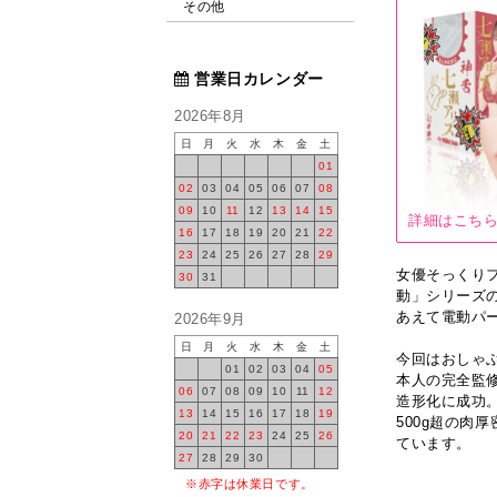
その他
営業日カレンダー
2026年8月
日
月
火
水
木
金
土
01
02
03
04
05
06
07
08
09
10
11
12
13
14
15
詳細はこち
16
17
18
19
20
21
22
23
24
25
26
27
28
29
女優そっくり
30
31
動」シリーズ
あえて電動パ
2026年9月
日
月
火
水
木
金
土
今回はおしゃ
01
02
03
04
05
本人の完全監
06
07
08
09
10
11
12
造形化に成功
13
14
15
16
17
18
19
500g超の
20
21
22
23
24
25
26
ています。
27
28
29
30
※赤字は休業日です。