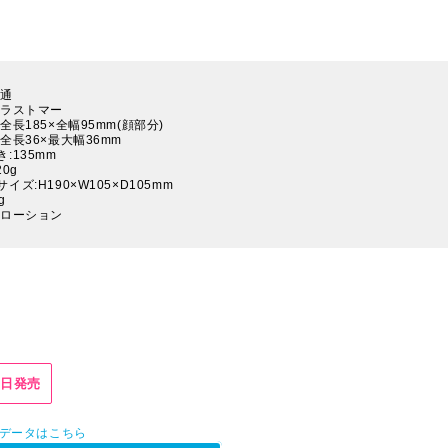
貫通
エラストマー
全長185×全幅95mm(顔部分)
全長36×最大幅36mm
:135mm
0g
イズ:H190×W105×D105mm
g
ニローション
23日発売
Pデータはこちら