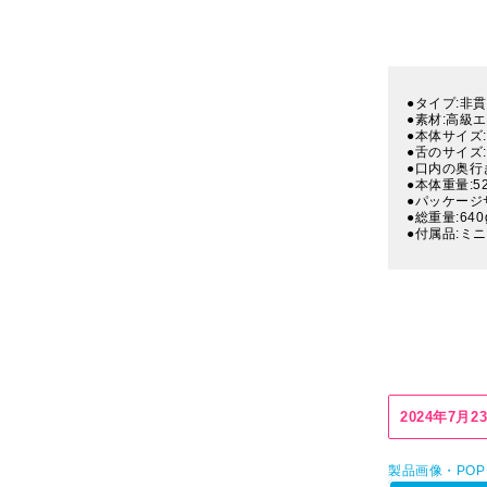
●タイプ:非
●素材:高級
●本体サイズ:
●舌のサイズ:
●口内の奥行き
●本体重量:52
●パッケージサ
●総重量:640
●付属品:ミ
2024年7月
製品画像・PO