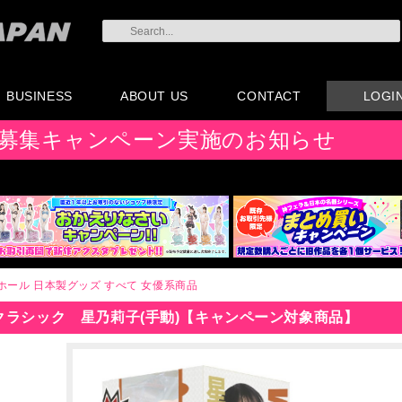
BUSINESS
ABOUT US
CONTACT
LOGI
会員登録
注文方法・卸売りにつ
AX注文書
カタログ
販促物配布
代理店契約について
会社概要
よくある質問
取り扱い店リスト
お問い合わせ
付属品販売(一般のお
アイディア募集
募集キャンペーン実施のお知らせ
いて
客様向け)
ホール
日本製グッズ
すべて
女優系商品
クラシック 星乃莉子(手動)【キャンペーン対象商品】