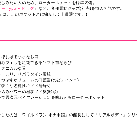
楽しみたい人のため、ローターポケットを標準装備。
 Type-R ビッグ
」など、各種電動グッズ(別売)を挿入可能です。
部は、このポケットとは独立して非貫通です。)
をほおばる小さなお口
噛みフェラを堪能できるソフト歯ならび
テクニカルな舌
る、こりこりパラタイン喉腺
つぶすボリュームの口蓋垂(のどティンコ)
ど狭くなる魔性のノド輪締め
込みパワーの極狭ノド奥(喉頭)
ーで異次元バイブレーションを味わえるローターポケット
計したのは「ワイルドワン オナホ館」の館長にして「リアルボディ」シリ