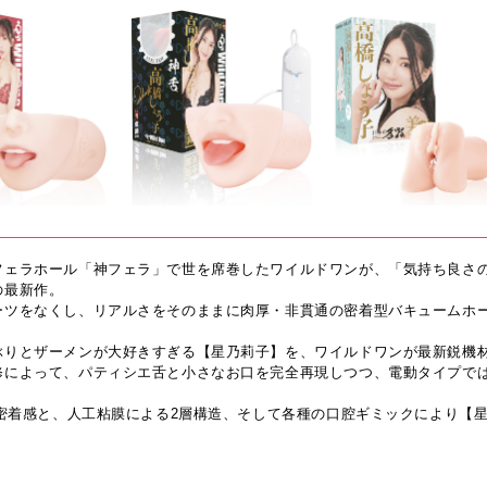
ら
フェラホール「神フェラ」で世を席巻したワイルドワンが、「気持ち良さ
の最新作。
ーツをなくし、リアルさをそのままに肉厚・非貫通の密着型バキュームホ
ぶりとザーメンが大好きすぎる【星乃莉子】を、ワイルドワンが最新鋭機材
修によって、パティシエ舌と小さなお口を完全再現しつつ、電動タイプで
。
肉厚密着感と、人工粘膜による2層構造、そして各種の口腔ギミックにより【