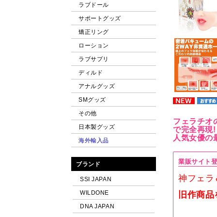
ラブドール
サポートグッズ
矯正リング
ローション
ラブサプリ
ディルド
アナルグッズ
SMグッズ
その他
フェラチオ
日本製グッズ
で完全再現!
人気女優の
海外輸入品
業販サイト
ブランド
神フェラ
SSI JAPAN
WILDONE
旧作商品
DNA JAPAN