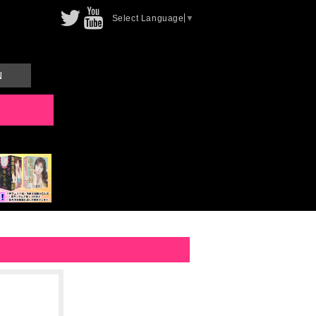
Select Language
▼
N