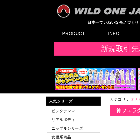
日本一ていねいなモノづくり
PRODUCT
INFO
すべてのグッズ
新製品
発売前製品
デンマ
ニップルドーム他
ローター
バイブ
オナホール
ラブドール
サポート
矯正リング
ローション
ラブサプリ
ディルド
アナル
SMグッズ
日本製グッズ
その他グッズ
製品情報
お知らせ
イベント・展示会
メディア掲載
F
新規取引先
カテゴリ：
オナ
人気シリーズ
神フェラ
ピンクデンマ
リアルボディ
ニップルシリーズ
女優系商品