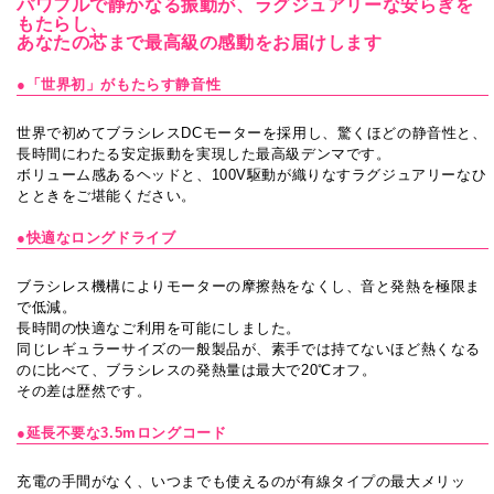
パワフルで静かなる振動が、ラグジュアリーな安らぎを
もたらし、
あなたの芯まで最高級の感動をお届けします
●「世界初」がもたらす静音性
世界で初めてブラシレスDCモーターを採用し、驚くほどの静音性と、
長時間にわたる安定振動を実現した最高級デンマです。
ボリューム感あるヘッドと、100V駆動が織りなすラグジュアリーなひ
とときをご堪能ください。
●快適なロングドライブ
ブラシレス機構によりモーターの摩擦熱をなくし、音と発熱を極限ま
で低減。
長時間の快適なご利用を可能にしました。
同じレギュラーサイズの一般製品が、素手では持てないほど熱くなる
のに比べて、ブラシレスの発熱量は最大で20℃オフ。
その差は歴然です。
●延長不要な3.5mロングコード
充電の手間がなく、いつまでも使えるのが有線タイプの最大メリッ