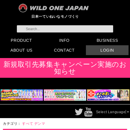
日本一ていねいなモノづくり
PRODUCT
INFO
BUSINESS
ABOUT US
CONTACT
LOGIN
すべてのグッズ
新製品
発売前製品
デンマ
ニップルドーム他
ローター
バイブ
オナホール
ラブドール
サポート
矯正リング
ローション
ラブサプリ
ディルド
アナル
SMグッズ
日本製グッズ
その他グッズ
製品情報
お知らせ
イベント・展示会
メディア掲載
会員登録
注文方法・卸売りについ
FAX注文書
カタログ
販促物配布
代理店契約について
て
会社概要
よくある質問
取り扱い店リスト
お問い合わせ
付属品販売(一般のお客様
アイディア募集
新規取引先募集キャンペーン実施のお
向け)
知らせ
Select Language
▼
カテゴリ：
すべて
デンマ