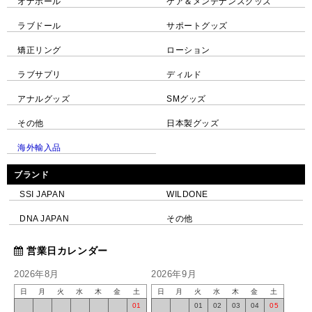
オナホール
ケア＆メンテナンスグッズ
ラブドール
サポートグッズ
矯正リング
ローション
ラブサプリ
ディルド
アナルグッズ
SMグッズ
その他
日本製グッズ
海外輸入品
ブランド
SSI JAPAN
WILDONE
DNA JAPAN
その他
営業日カレンダー
2026年8月
2026年9月
日
月
火
水
木
金
土
日
月
火
水
木
金
土
01
01
02
03
04
05