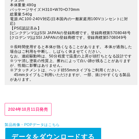
ド:3.5m
本体重量:490g
パッケージサイズ:H310×W70×D70mm
総重量:540g
電源:AC100-240V対応(日本国内の一般家庭用100Vコンセントに対
応)
【PSE認証済み】
[ピンクデンマ]はSSI JAPANの登録商標です。登録商標第5708048号
[クロデンマ]はSSI JAPANの登録商標です。登録商標第5708049号
※長時間使用すると本体が熱くなることがあります。 本体が過熱した
場合はご利用を中断し、しばらく休ませてください。
なお、連続駆動時は、50分程度で温度の上昇が頭打ちとなる設計です
※ツヤ消し塗装の性質上、擦れによって白い跡が残ることがあります
が、性能に影響はありません。
※アタッチメントは、ヘッド径55mmタイプをご利用ください。
45mmタイプもご利用いただけますが、一部、抜けやすくなる製品
があります。
2024年10月11日発売
製品画像・POPデータはこちら
データをダウンロードする