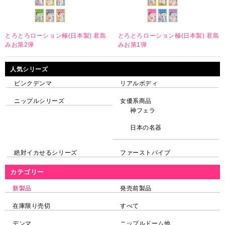
とろとろローション極(日本製) 君島
とろとろローション極(日本製) 君島
みお第2弾
みお第1弾
人気シリーズ
ピンクデンマ
リアルボディ
ニップルシリーズ
女優系商品
神フェラ
日本の名器
絶対イカせるシリーズ
ファーストバイブ
カテゴリー
新製品
発売前製品
在庫限り売切
すべて
デンマ
ニップルドーム他