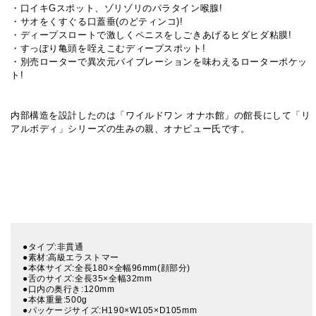
・口イキGスポット、ゾリゾリのパラタイン喉腺!
・サオをくすぐる口蓋垂(のどティンコ)!
・ディープスロートで激しくペニスをしごきあげるヒダヒダ粘膜!
・すっぽり亀頭を咥えこむディープスポット!
・別売ローターで異次元バイブレーションを味わえるローターポケッ
ト!
内部構造を設計したのは「ワイルドワン オナホ館」の館長にして「リ
アルボディ」シリーズの生みの親、オナピュー氏です。
●タイプ:非貫通
●素材:高級エラストマー
●本体サイズ:全長180×全幅96mm(顔部分)
●舌のサイズ:全長35×全幅32mm
●口内の奥行き:120mm
●本体重量:500g
●パッケージサイズ:H190×W105×D105mm