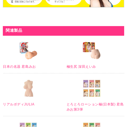
関連製品
日本の名器 君島みお
極生尻 深田えいみ
リアルボディJULIA
とろとろローション極(日本製) 君島
みお第3弾