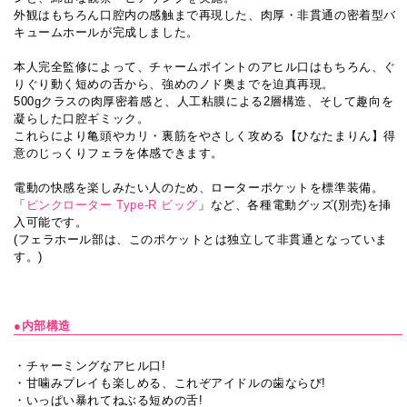
外観はもちろん口腔内の感触まで再現した、肉厚・非貫通の密着型バ
キュームホールが完成しました。
本人完全監修によって、チャームポイントのアヒル口はもちろん、ぐ
りぐり動く短めの舌から、強めのノド奥までを迫真再現。
500gクラスの肉厚密着感と、人工粘膜による2層構造、そして趣向を
凝らした口腔ギミック。
これらにより亀頭やカリ・裏筋をやさしく攻める【ひなたまりん】得
意のじっくりフェラを体感できます。
電動の快感を楽しみたい人のため、ローターポケットを標準装備。
「
ピンクローター Type-R ビッグ
」など、各種電動グッズ(別売)を挿
入可能です。
(フェラホール部は、このポケットとは独立して非貫通となっていま
す。)
●内部構造
・チャーミングなアヒル口!
・甘噛みプレイも楽しめる、これぞアイドルの歯ならび!
・いっぱい暴れてねぶる短めの舌!