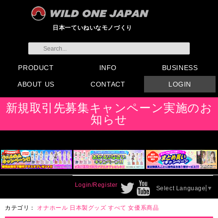
日本一ていねいなモノづくり
PRODUCT
INFO
BUSINESS
ABOUT US
CONTACT
LOGIN
すべてのグッズ
新製品
発売前製品
デンマ
ニップルドーム他
ローター
バイブ
オナホール
ラブドール
サポート
矯正リング
ローション
ラブサプリ
ディルド
アナル
SMグッズ
日本製グッズ
その他グッズ
製品情報
お知らせ
イベント・展示会
メディア掲載
会員登録
注文方法・卸売りについ
FAX注文書
カタログ
販促物配布
代理店契約について
て
会社概要
よくある質問
取り扱い店リスト
お問い合わせ
付属品販売(一般のお客様
アイディア募集
新規取引先募集キャンペーン実施のお
向け)
知らせ
Login/Register
Select Language
▼
カテゴリ：
オナホール
日本製グッズ
すべて
女優系商品