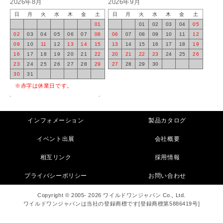
2026年8月
2026年9月
日
月
火
水
木
金
土
日
月
火
水
木
金
土
01
01
02
03
04
05
02
03
04
05
06
07
08
06
07
08
09
10
11
12
09
10
11
12
13
14
15
13
14
15
16
17
18
19
16
17
18
19
20
21
22
20
21
22
23
24
25
26
23
24
25
26
27
28
29
27
28
29
30
30
31
※赤字は休業日です。
インフォメーション
製品カタログ
イベント出展
会社概要
相互リンク
採用情報
プライバシーポリシー
お問い合わせ
Copyright © 2005- 2026 ワイルドワンジャパン Co., Ltd.
ワイルドワンジャパンは当社の登録商標です[登録商標第5886419号]