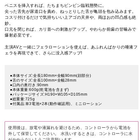
ペニスを挿入すれば、たちまちビンビン臨戦態勢に。
尖った舌先が尿道口を責め、ねっとりした舌が亀頭を包み込みます。
コスリ付けるだけで気持ちいい上アゴの天井や、両ほおの凹凸感も絶
妙。
口元を閉じれば、カリ首への刺激がアップ。やわらか前歯の甘噛みで
爆射必至です。
主演AVと一緒にフェラローションを使えば、あふれんばかりの唾液フ
ェラを再現できて、さらに没入感アップ!
●本体サイズ:全長180mm×全幅90mm(顔部分)
●舌のサイズ:全長100mm×全幅28mm
●口内の奥行き:90mm
●本体重量:600g(乾電池を含まず)
●パッケージサイズ:H190×W105×D105mm
●総重量:725g
●付属品:単3電池×2本(動作確認用)、ミニローション
使用後は、放電や液漏れを避けるため、コントローラから電池を
外して保管してください。
水洗いするときは、コントローラに水
がかからないようご注意願います。