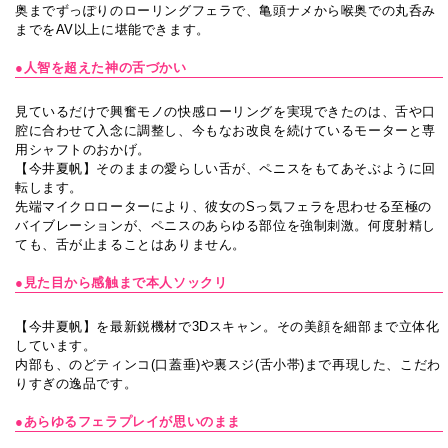
奥までずっぽりのローリングフェラで、亀頭ナメから喉奥での丸呑み
までをAV以上に堪能できます。
●人智を超えた神の舌づかい
見ているだけで興奮モノの快感ローリングを実現できたのは、舌や口
腔に合わせて入念に調整し、今もなお改良を続けているモーターと専
用シャフトのおかげ。
【今井夏帆】そのままの愛らしい舌が、ペニスをもてあそぶように回
転します。
先端マイクロローターにより、彼女のSっ気フェラを思わせる至極の
バイブレーションが、ペニスのあらゆる部位を強制刺激。何度射精し
ても、舌が止まることはありません。
●見た目から感触まで本人ソックリ
【今井夏帆】を最新鋭機材で3Dスキャン。その美顔を細部まで立体化
しています。
内部も、のどティンコ(口蓋垂)や裏スジ(舌小帯)まで再現した、こだわ
りすぎの逸品です。
●あらゆるフェラプレイが思いのまま