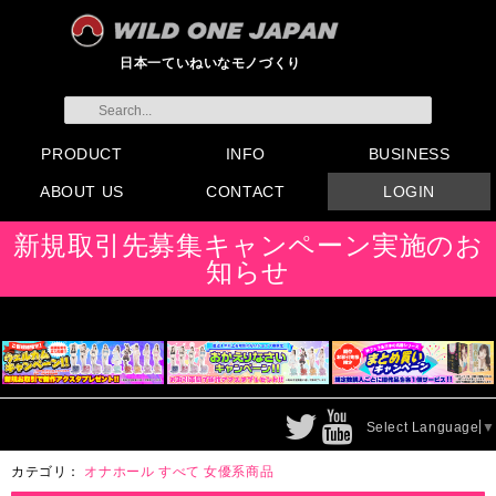
日本一ていねいなモノづくり
PRODUCT
INFO
BUSINESS
ABOUT US
CONTACT
LOGIN
すべてのグッズ
新製品
発売前製品
デンマ
ニップルドーム他
ローター
バイブ
オナホール
ラブドール
サポート
矯正リング
ローション
ラブサプリ
ディルド
アナル
SMグッズ
日本製グッズ
その他グッズ
製品情報
お知らせ
イベント・展示会
メディア掲載
会員登録
注文方法・卸売りについ
FAX注文書
カタログ
販促物配布
代理店契約について
て
会社概要
よくある質問
取り扱い店リスト
お問い合わせ
付属品販売(一般のお客様
アイディア募集
新規取引先募集キャンペーン実施のお
向け)
知らせ
Select Language
▼
カテゴリ：
オナホール
すべて
女優系商品