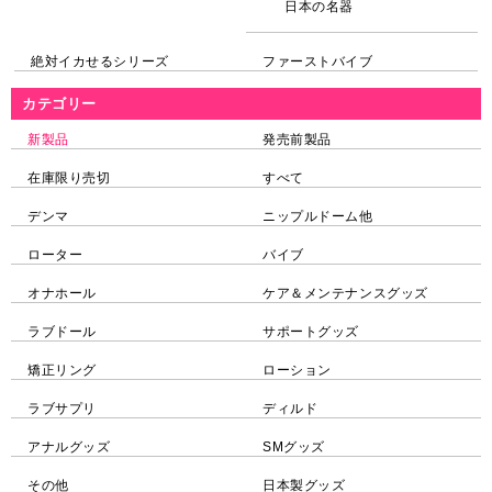
日本の名器
絶対イカせるシリーズ
ファーストバイブ
カテゴリー
新製品
発売前製品
在庫限り売切
すべて
デンマ
ニップルドーム他
ローター
バイブ
オナホール
ケア＆メンテナンスグッズ
ラブドール
サポートグッズ
矯正リング
ローション
ラブサプリ
ディルド
アナルグッズ
SMグッズ
その他
日本製グッズ