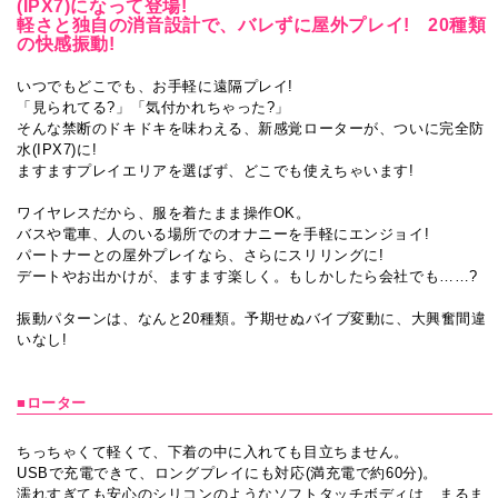
(IPX7)になって登場!
軽さと独自の消音設計で、バレずに屋外プレイ! 20種類
の快感振動!
いつでもどこでも、お手軽に遠隔プレイ!
「見られてる?」「気付かれちゃった?」
そんな禁断のドキドキを味わえる、新感覚ローターが、ついに完全防
水(IPX7)に!
ますますプレイエリアを選ばず、どこでも使えちゃいます!
ワイヤレスだから、服を着たまま操作OK。
バスや電車、人のいる場所でのオナニーを手軽にエンジョイ!
パートナーとの屋外プレイなら、さらにスリリングに!
デートやお出かけが、ますます楽しく。もしかしたら会社でも……?
振動パターンは、なんと20種類。予期せぬバイブ変動に、大興奮間違
いなし!
■ローター
ちっちゃくて軽くて、下着の中に入れても目立ちません。
USBで充電できて、ロングプレイにも対応(満充電で約60分)。
濡れすぎても安心のシリコンのようなソフトタッチボディは、まるま