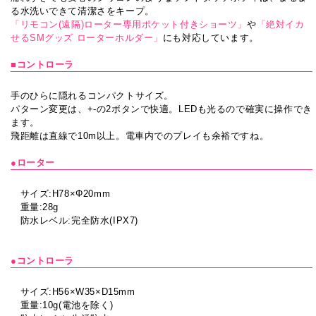
る水洗いできて清潔さをキープ。
「リモコン(遠隔)ローター専用ポケット付きショーツ」
や
「絶対イカ
せるSMグッズ ローターホルダー」
にも対応しています。
■コントローラ
手のひらに隠れるコンパクトサイズ。
パターン変更は、+-の2ボタンで快適。LEDも光るので確実に操作でき
ます。
飛距離は直線で10m以上。電車内でのプレイも余裕ですね。
●ローター
サイズ:H78×Φ20mm
重量:28g
防水レベル:完全防水(IPX7)
●コントローラ
サイズ:H56×W35×D15mm
重量:10g(電池を除く)