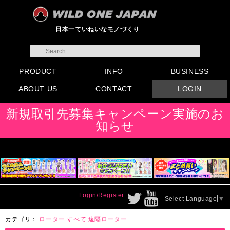
日本一ていねいなモノづくり
PRODUCT
INFO
BUSINESS
ABOUT US
CONTACT
LOGIN
すべてのグッズ
新製品
発売前製品
デンマ
ニップルドーム他
ローター
バイブ
オナホール
ラブドール
サポート
矯正リング
ローション
ラブサプリ
ディルド
アナル
SMグッズ
日本製グッズ
その他グッズ
製品情報
お知らせ
イベント・展示会
メディア掲載
会員登録
注文方法・卸売りについ
FAX注文書
カタログ
販促物配布
代理店契約について
て
会社概要
よくある質問
取り扱い店リスト
お問い合わせ
付属品販売(一般のお客様
アイディア募集
新規取引先募集キャンペーン実施のお
向け)
知らせ
Login/Register
Select Language
▼
カテゴリ：
ローター
すべて
遠隔ローター