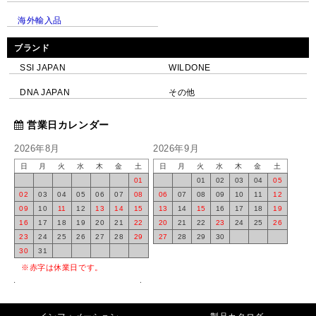
海外輸入品
ブランド
SSI JAPAN
WILDONE
DNA JAPAN
その他
営業日カレンダー
2026年8月
2026年9月
日
月
火
水
木
金
土
日
月
火
水
木
金
土
01
01
02
03
04
05
02
03
04
05
06
07
08
06
07
08
09
10
11
12
09
10
11
12
13
14
15
13
14
15
16
17
18
19
16
17
18
19
20
21
22
20
21
22
23
24
25
26
23
24
25
26
27
28
29
27
28
29
30
30
31
※赤字は休業日です。