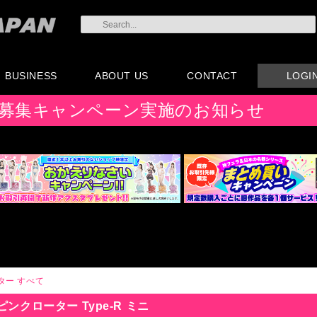
BUSINESS
ABOUT US
CONTACT
LOGI
会員登録
注文方法・卸売りにつ
AX注文書
カタログ
販促物配布
代理店契約について
会社概要
よくある質問
取り扱い店リスト
お問い合わせ
付属品販売(一般のお
アイディア募集
募集キャンペーン実施のお知らせ
いて
客様向け)
ター
すべて
ピンクローター Type-R ミニ