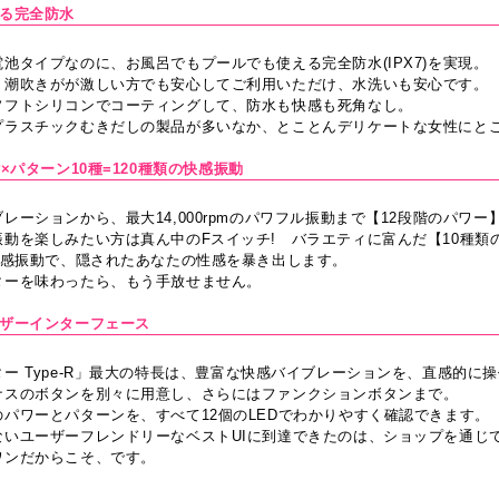
える完全防水
池タイプなのに、お風呂でもプールでも使える完全防水(IPX7)を実現。
、潮吹きがが激しい方でも安心してご利用いただけ、水洗いも安心です。
ソフトシリコンでコーティングして、防水も快感も死角なし。
プラスチックむきだしの製品が多いなか、とことんデリケートな女性にと
階×パターン10種=120種類の快感振動
レーションから、最大14,000rpmのパワフル振動まで【12段階のパワー
振動を楽しみたい方は真ん中のFスイッチ! バラエティに富んだ【10種類
快感振動で、隠されたあなたの性感を暴き出します。
ターを味わったら、もう手放せません。
ーザーインターフェース
ー Type-R」最大の特長は、豊富な快感バイブレーションを、直感的に
ナスのボタンを別々に用意し、さらにはファンクションボタンまで。
パワーとパターンを、すべて12個のLEDでわかりやすく確認できます。
ないユーザーフレンドリーなベストUIに到達できたのは、ショップを通じ
ワンだからこそ、です。