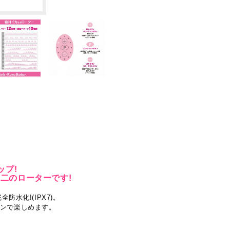
ップ!
無二のローターです!
水化!(IPX7)。
ョンで楽しめます。