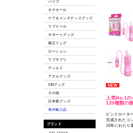
バイブ
オナホール
ケア＆メンテナンスグッズ
ラブドール
サポートグッズ
矯正リング
ローション
ラブサプリ
ディルド
アナルグッズ
SMグッズ
その他
人気No.1
日本製グッズ
120種類の
海外輸入品
ピンクローター
完成されたコ
ブランド
10年にわた