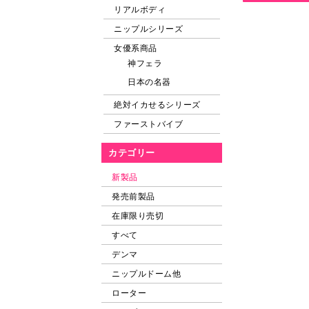
リアルボディ
ニップルシリーズ
女優系商品
神フェラ
日本の名器
絶対イカせるシリーズ
ファーストバイブ
カテゴリー
新製品
発売前製品
在庫限り売切
すべて
デンマ
ニップルドーム他
ローター