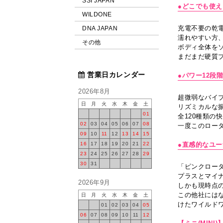
SSI JAPAN
●どこでも使
WILDONE
充電不要の乾電
DNA JAPAN
濡れやすい方
その他
ボディ全体を
まだまだ硬質
営業日カレンダー
●パワー12段
2026年8月
超微弱なバイブ
日
月
火
水
木
金
土
リズミカルな
01
全120種類の
02
03
04
05
06
07
08
一度このロー
09
10
11
12
13
14
15
16
17
18
19
20
21
22
●直感的なユ
23
24
25
26
27
28
29
30
31
「ピンクロータ
プラスとマイ
2026年9月
しかも現時点の
この他社には
日
月
火
水
木
金
土
けたワイルド
01
02
03
04
05
06
07
08
09
10
11
12