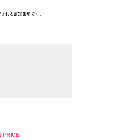
持される超定番形です。
 PRICE