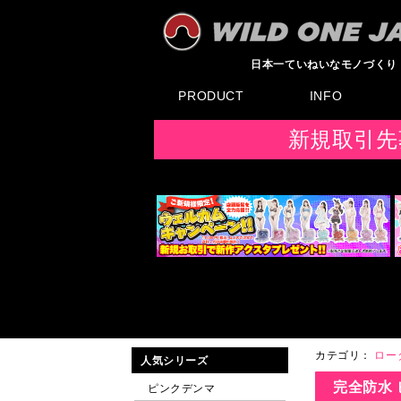
日本一ていねいなモノづくり
PRODUCT
INFO
すべてのグッズ
新製品
発売前製品
デンマ
ニップルドーム他
ローター
バイブ
オナホール
ラブドール
サポート
矯正リング
ローション
ラブサプリ
ディルド
アナル
SMグッズ
日本製グッズ
その他グッズ
製品情報
お知らせ
イベント・展示会
メディア掲載
F
新規取引先
カテゴリ：
ロー
人気シリーズ
完全防水 
ピンクデンマ