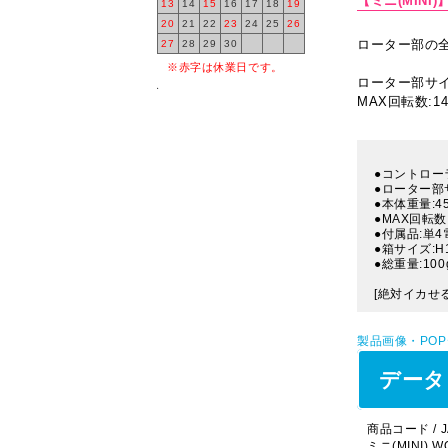
【ミニ(MINI)
13
14
15
16
17
18
19
20
21
22
23
24
25
26
ローター部の
27
28
29
30
※赤字は休業日です。
ローター部サイズ
MAX回転数:14,
●コントローラ
●ローター部サ
●本体重量:4
●MAX回転数:
●付属品:単4
●箱サイズ:H
●総重量:100
[絶対イカせる
製品画像・PO
データ
商品コード / J
ミニ(MINI) WO