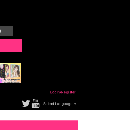
N
Login/Register
Select Language
▼