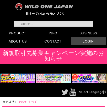
日本一ていねいなモノづくり
PRODUCT
INFO
BUSINESS
ABOUT US
CONTACT
LOGIN
すべてのグッズ
新製品
発売前製品
デンマ
ニップルドーム他
ローター
バイブ
オナホール
ラブドール
サポート
矯正リング
ローション
ラブサプリ
ディルド
アナル
SMグッズ
日本製グッズ
その他グッズ
製品情報
お知らせ
イベント・展示会
メディア掲載
会員登録
注文方法・卸売りについ
FAX注文書
カタログ
販促物配布
代理店契約について
て
会社概要
よくある質問
取り扱い店リスト
お問い合わせ
付属品販売(一般のお客様
アイディア募集
新規取引先募集キャンペーン実施のお
向け)
知らせ
Select Language
▼
カテゴリ：
その他
すべて