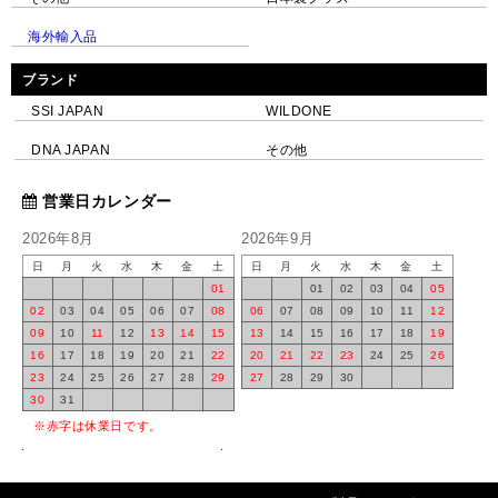
海外輸入品
ブランド
SSI JAPAN
WILDONE
DNA JAPAN
その他
営業日カレンダー
2026年8月
2026年9月
日
月
火
水
木
金
土
日
月
火
水
木
金
土
01
01
02
03
04
05
02
03
04
05
06
07
08
06
07
08
09
10
11
12
09
10
11
12
13
14
15
13
14
15
16
17
18
19
16
17
18
19
20
21
22
20
21
22
23
24
25
26
23
24
25
26
27
28
29
27
28
29
30
30
31
※赤字は休業日です。