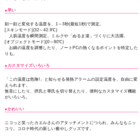
●早い
刻一刻と変化する温度を、1～3秒(最短1秒)で測定。
[スキンモード](32～42.9℃)
人肌温度を瞬間測定。ミルクや「ぬるま湯」づくりに大活躍。
[オブジェクトモード](0～80℃)
お鍋の温度を調整したり、ノートPCの熱くなるポイントを特定した
りも。
●カスタマイズいろいろ
「この温度は危険!」と知らせる発熱アラームの設定温度を、自由に変
えられます。
無音にしたり、摂氏と華氏を切り替えたり、便利なカスタマイズ機能
がいろいろ。
●かわいい
ニコっと笑ったカエルさんのアタッチメントにつられ、みんなもニッ
コリ。コロナ時代の新しい癒やしグッズです。