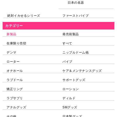
日本の名器
絶対イカせるシリーズ
ファーストバイブ
カテゴリー
新製品
発売前製品
在庫限り売切
すべて
デンマ
ニップルドーム他
ローター
バイブ
オナホール
ケア＆メンテナンスグッズ
ラブドール
サポートグッズ
矯正リング
ローション
ラブサプリ
ディルド
アナルグッズ
SMグッズ
その他
日本製グッズ