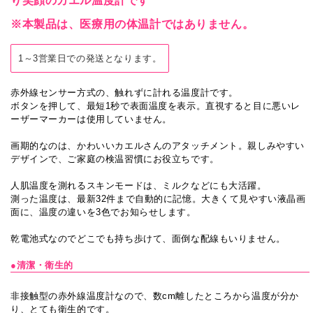
り笑顔のカエル温度計です
※本製品は、医療用の体温計ではありません。
1～3営業日での発送となります。
赤外線センサー方式の、触れずに計れる温度計です。
ボタンを押して、最短1秒で表面温度を表示。直視すると目に悪いレ
ーザーマーカーは使用していません。
画期的なのは、かわいいカエルさんのアタッチメント。親しみやすい
デザインで、ご家庭の検温習慣にお役立ちです。
人肌温度を測れるスキンモードは、ミルクなどにも大活躍。
測った温度は、最新32件まで自動的に記憶。大きくて見やすい液晶画
面に、温度の違いを3色でお知らせします。
乾電池式なのでどこでも持ち歩けて、面倒な配線もいりません。
●清潔・衛生的
非接触型の赤外線温度計なので、数cm離したところから温度が分か
り、とても衛生的です。