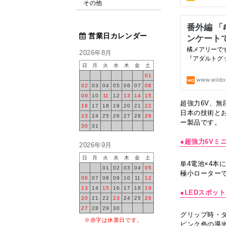
その他
営業日カレンダー
2026年8月
日
月
火
水
木
金
土
01
02
03
04
05
06
07
08
09
10
11
12
13
14
15
超強力6V、
16
17
18
19
20
21
22
日本の技術と
23
24
25
26
27
28
29
ー製品です。
30
31
●超強力6Vミ
2026年9月
日
月
火
水
木
金
土
単4電池×4
01
02
03
04
05
極小ローター
06
07
08
09
10
11
12
13
14
15
16
17
18
19
●LEDスポッ
20
21
22
23
24
25
26
27
28
29
30
グリップ時・
※赤字は休業日です。
ピンク色の導