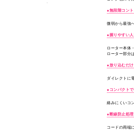
●無段階コント
微弱から最強
●握りやすい
ローター本体
ローター部分
●放り込むだけ
ダイレクトに
●コンパクト
絡みにくいコ
●断線防止処理
コードの両端