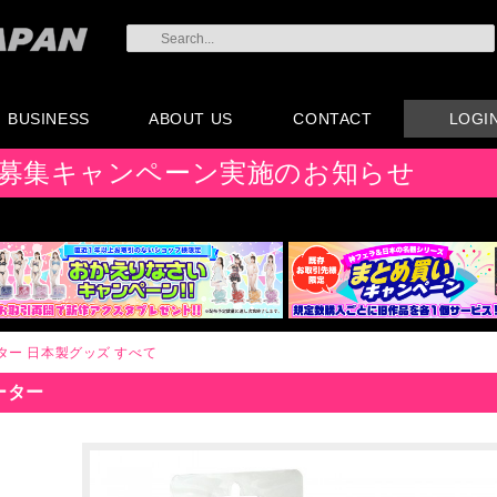
BUSINESS
ABOUT US
CONTACT
LOGI
会員登録
注文方法・卸売りにつ
AX注文書
カタログ
販促物配布
代理店契約について
会社概要
よくある質問
取り扱い店リスト
お問い合わせ
付属品販売(一般のお
アイディア募集
募集キャンペーン実施のお知らせ
いて
客様向け)
ター
日本製グッズ
すべて
ーター