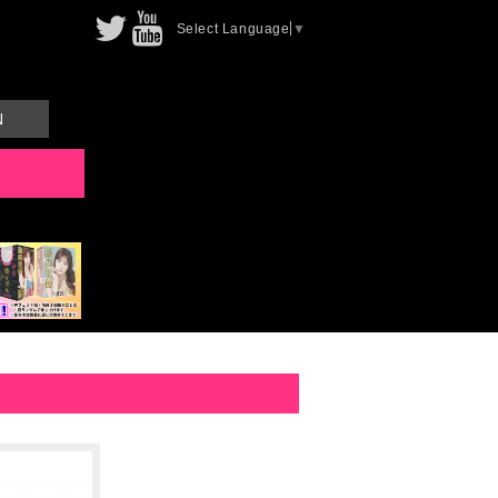
Select Language
▼
N