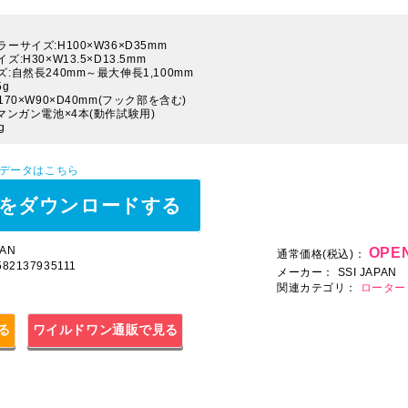
ーサイズ:H100×W36×D35mm
:H30×W13.5×D13.5mm
:自然長240mm～最大伸長1,100mm
5g
170×W90×D40mm(フック部を含む)
4マンガン電池×4本(動作試験用)
g
Pデータはこちら
をダウンロードする
AN
OPEN
通常価格(税込)：
4582137935111
メーカー：
SSI JAPAN
関連カテゴリ：
ローター
見る
ワイルドワン通販で見る