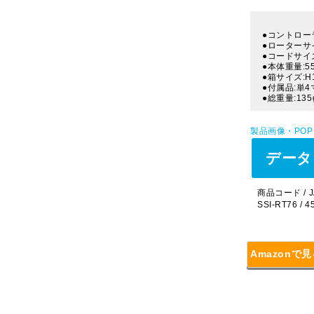
●コントローラ
●ローターサイズ
●コードサイズ
●本体重量:5
●箱サイズ:H
●付属品:単
●総重量:135
製品画像・PO
データ
商品コード / J
SSI-RT76 / 
Amazonで