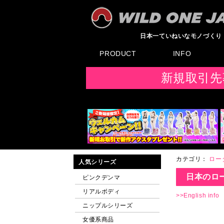
日本一ていねいなモノづくり
PRODUCT
INFO
すべてのグッズ
新製品
発売前製品
デンマ
ニップルドーム他
ローター
バイブ
オナホール
ラブドール
サポート
矯正リング
ローション
ラブサプリ
ディルド
アナル
SMグッズ
日本製グッズ
その他グッズ
製品情報
お知らせ
イベント・展示会
メディア掲載
F
新規取引先
カテゴリ：
ロー
人気シリーズ
日本のロ
ピンクデンマ
リアルボディ
>>English info
ニップルシリーズ
女優系商品