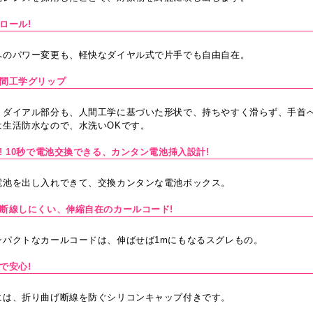
ロール!
へのパワー変更も、軽快なダイヤル式で片手でも自由自在。
人間工学グリップ
・ダイアル部分も、人間工学に基づいた形状で、持ちやすく滑らず、手首
は生活防水なので、水洗いOKです。
! 10秒で電池交換できる、カンタン電池挿入設計!
電池を出し入れできて、交換カンタンな電池ボックス。
で断線しにくい、伸縮自在のカールコード!
ンパクトなカールコードは、伸ばせば1mにもなるスグレもの。
で安心!
には、折り曲げ断線を防ぐシリコンキャップ付きです。