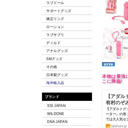
ラブドール
サポートグッズ
矯正リング
ローション
ラブサプリ
ディルド
アナルグッズ
SMグッズ
その他
日本製グッズ
本物は最強
こに降臨!
海外輸入品
ブランド
SSI JAPAN
WILDONE
DNA JAPAN