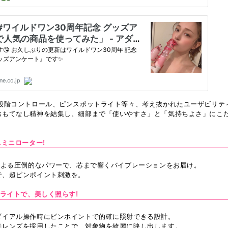
無段階コントロール、ピンスポットライト等々、考え抜かれたユーザビリテ
おもてなし精神を結集し、細部まで「使いやすさ」と「気持ちよさ」にこ
ニミニローター!
本による圧倒的なパワーで、芯まで響くバイブレーションをお届け。
で、超ピンポイント刺激を。
トライトで、美しく照らす!
ダイアル操作時にピンポイントで的確に照射できる設計。
光レンズを採用したことで、対象物を綺麗に映し出します。