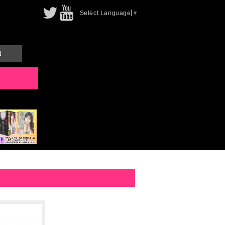
Select Language
▼
N