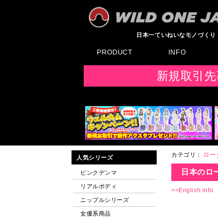
日本一ていねいなモノづくり
PRODUCT
INFO
すべてのグッズ
新製品
発売前製品
デンマ
ニップルドーム他
ローター
バイブ
オナホール
ラブドール
サポート
矯正リング
ローション
ラブサプリ
ディルド
アナル
SMグッズ
日本製グッズ
その他グッズ
製品情報
お知らせ
イベント・展示会
メディア掲載
F
新規取引先
カテゴリ：
ロー
人気シリーズ
日本のロ
ピンクデンマ
リアルボディ
>>English info
ニップルシリーズ
女優系商品