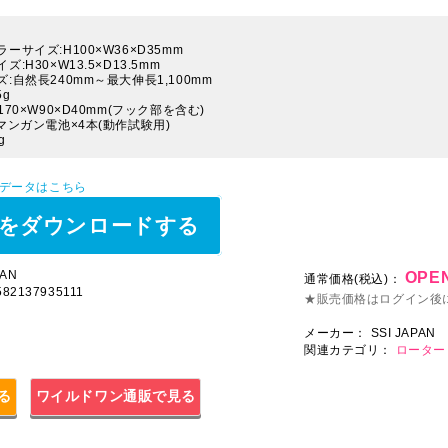
ーサイズ:H100×W36×D35mm
:H30×W13.5×D13.5mm
:自然長240mm～最大伸長1,100mm
5g
170×W90×D40mm(フック部を含む)
4マンガン電池×4本(動作試験用)
g
Pデータはこちら
をダウンロードする
AN
OPEN
通常価格(税込)：
4582137935111
★販売価格はログイン後
メーカー：
SSI JAPAN
関連カテゴリ：
ローター
見る
ワイルドワン通販で見る