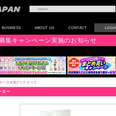
BUSINESS
ABOUT US
CONTACT
LOGI
会員登録
注文方法・卸売りにつ
AX注文書
カタログ
販促物配布
代理店契約について
会社概要
よくある質問
取り扱い店リスト
お問い合わせ
付属品販売(一般のお
アイディア募集
募集キャンペーン実施のお知らせ
いて
客様向け)
ター
日本製グッズ
すべて
ーター