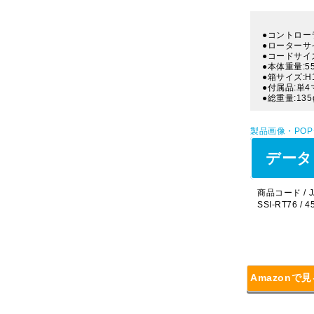
●コントローラ
●ローターサイズ
●コードサイズ
●本体重量:5
●箱サイズ:H
●付属品:単
●総重量:135
製品画像・PO
データ
商品コード / J
SSI-RT76 / 
Amazonで