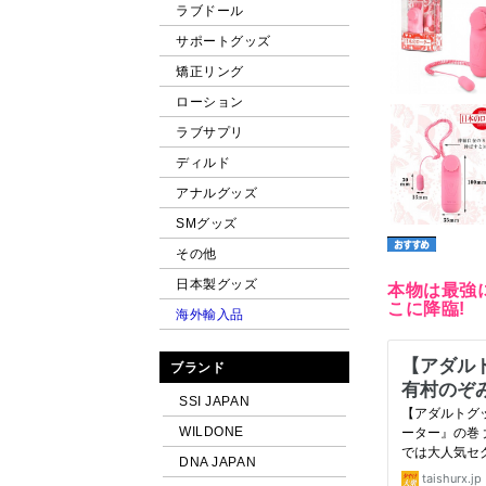
ラブドール
サポートグッズ
矯正リング
ローション
ラブサプリ
ディルド
アナルグッズ
SMグッズ
その他
日本製グッズ
本物は最強
こに降臨!
海外輸入品
ブランド
SSI JAPAN
WILDONE
DNA JAPAN