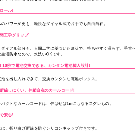
ロール!
へのパワー変更も、軽快なダイヤル式で片手でも自由自在。
人間工学グリップ
・ダイアル部分も、人間工学に基づいた形状で、持ちやすく滑らず、手首
は生活防水なので、水洗いOKです。
! 10秒で電池交換できる、カンタン電池挿入設計!
電池を出し入れできて、交換カンタンな電池ボックス。
で断線しにくい、伸縮自在のカールコード!
ンパクトなカールコードは、伸ばせば1mにもなるスグレもの。
で安心!
には、折り曲げ断線を防ぐシリコンキャップ付きです。