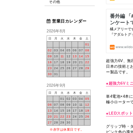
その他
営業日カレンダー
2026年8月
日
月
火
水
木
金
土
01
02
03
04
05
06
07
08
09
10
11
12
13
14
15
超強力6V、
16
17
18
19
20
21
22
日本の技術と
23
24
25
26
27
28
29
ー製品です。
30
31
●超強力6Vミ
2026年9月
日
月
火
水
木
金
土
単4電池×4
01
02
03
04
05
極小ローター
06
07
08
09
10
11
12
13
14
15
16
17
18
19
●LEDスポッ
20
21
22
23
24
25
26
27
28
29
30
グリップ時・
※赤字は休業日です。
ピンク色の導