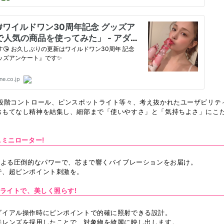
無段階コントロール、ピンスポットライト等々、考え抜かれたユーザビリテ
おもてなし精神を結集し、細部まで「使いやすさ」と「気持ちよさ」にこ
ニミニローター!
本による圧倒的なパワーで、芯まで響くバイブレーションをお届け。
で、超ピンポイント刺激を。
トライトで、美しく照らす!
ダイアル操作時にピンポイントで的確に照射できる設計。
光レンズを採用したことで、対象物を綺麗に映し出します。