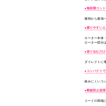
●無段階コント
微弱から最強
●握りやすい
ローター本体
ローター部分
●放り込むだけ
ダイレクトに
●コンパクト
絡みにくいコ
●断線防止処理
コードの両端