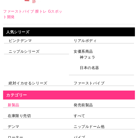
ファーストバイブ 膣トレ Gスポッ
ト開発
人気シリーズ
ピンクデンマ
リアルボディ
ニップルシリーズ
女優系商品
神フェラ
日本の名器
絶対イカせるシリーズ
ファーストバイブ
カテゴリー
新製品
発売前製品
在庫限り売切
すべて
デンマ
ニップルドーム他
ローター
バイブ