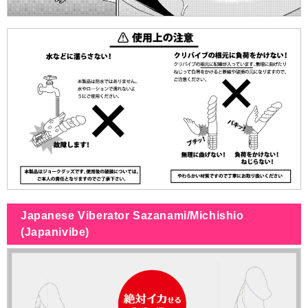
Japanese Viberator Sazanami/Michishio
(Japanivibe)