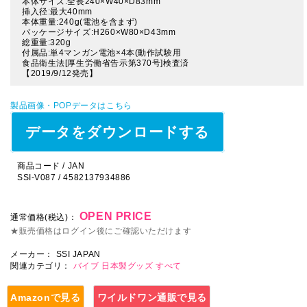
本体サイズ:全長240×W40×D83mm
挿入径:最大40mm
本体重量:240g(電池を含まず)
パッケージサイズ:H260×W80×D43mm
総重量:320g
付属品:単4マンガン電池×4本(動作試験用
食品衛生法[厚生労働省告示第370号]検査済
【2019/9/12発売】
製品画像・POPデータはこちら
データをダウンロードする
商品コード / JAN
SSI-V087 / 4582137934886
OPEN PRICE
通常価格(税込)：
★販売価格はログイン後にご確認いただけます
メーカー：
SSI JAPAN
関連カテゴリ：
バイブ
日本製グッズ
すべて
Amazonで見る
ワイルドワン通販で見る