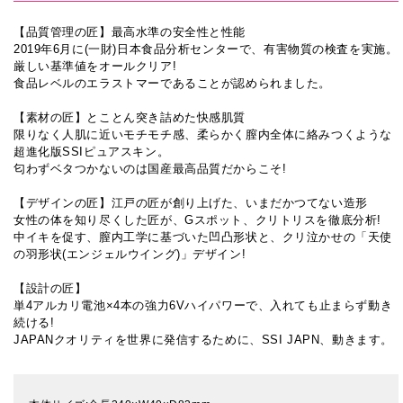
【品質管理の匠】最高水準の安全性と性能
2019年6月に(一財)日本食品分析センターで、有害物質の検査を実施。
厳しい基準値をオールクリア!
食品レベルのエラストマーであることが認められました。
【素材の匠】とことん突き詰めた快感肌質
限りなく人肌に近いモチモチ感、柔らかく膣内全体に絡みつくような
超進化版SSIピュアスキン。
匂わずベタつかないのは国産最高品質だからこそ!
【デザインの匠】江戸の匠が創り上げた、いまだかつてない造形
女性の体を知り尽くした匠が、Gスポット、クリトリスを徹底分析!
中イキを促す、膣内工学に基づいた凹凸形状と、クリ泣かせの「天使
の羽形状(エンジェルウイング)」デザイン!
【設計の匠】
単4アルカリ電池×4本の強力6Vハイパワーで、入れても止まらず動き
続ける!
JAPANクオリティを世界に発信するために、SSI JAPN、動きます。