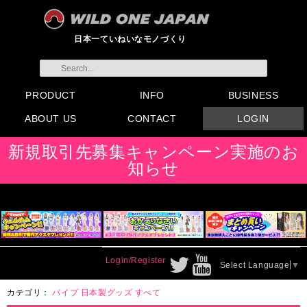
日本一ていねいなモノづくり
PRODUCT
INFO
BUSINESS
ABOUT US
CONTACT
LOGIN
すべてのグッズ
新製品
発売前製品
デンマ
ニップルドーム他
ローター
バイブ
オナホール
ラブドール
サポート
矯正リング
ローション
ラブサプリ
ディルド
アナル
SMグッズ
日本製グッズ
その他グッズ
製品情報
お知らせ
イベント・展示会
メディア掲載
会員登録
注文方法・卸売りについ
FAX注文書
カタログ
販促物配布
代理店契約について
て
会社概要
よくある質問
取り扱い店リスト
お問い合わせ
付属品販売(一般のお客様
アイディア募集
新規取引先募集キャンペーン実施のお
向け)
知らせ
Login/Register
Select Language
▼
カテゴリ：
バイブ
日本製グッズ
すべて