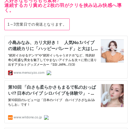
大好きなもっちもち素材♪
連続するカリ責めと2枚の羽がクリを挟み込み快感へ導
く。
1～3営業日での発送となります。