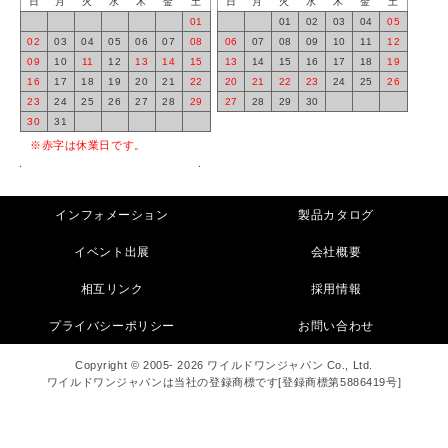
日
月
火
水
木
金
土
日
月
火
水
木
金
土
01
01
02
03
04
05
02
03
04
05
06
07
08
06
07
08
09
10
11
12
09
10
11
12
13
14
15
13
14
15
16
17
18
19
16
17
18
19
20
21
22
20
21
22
23
24
25
26
23
24
25
26
27
28
29
27
28
29
30
30
31
※赤字は休業日です。
インフォメーション
製品カタログ
イベント出展
会社概要
相互リンク
採用情報
プライバシーポリシー
お問い合わせ
Copyright © 2005- 2026 ワイルドワンジャパン Co., Ltd.
ワイルドワンジャパンは当社の登録商標です[登録商標第5886419号]