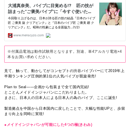
※付属品電池は動作試験用となります。別途、単4アルカリ電池×4
本をお買い求めください。
見て、触って、動かしてがコンセプトの渋谷バイブバーにて2019年上
半期ランキング圧倒的第1位の人気バイブが凱旋発売!
Plan to Seal――企画から包装まで全て国内完結!
とことんメイドインジャパンにこだわりました。
まさに、日本人の日本人による日本人の為のバイブ、ここに誕生!
製造拠点を中国から日本国内に戻したことで、大幅な性能UPと、歩留
まり向上を同時に実現!
●メイドインジャパンが可能にした4つの極(きわみ)