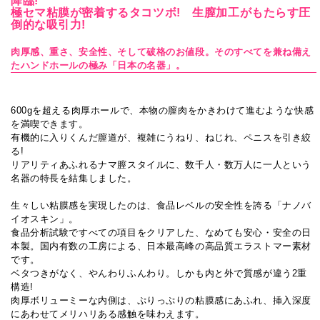
降臨!
極セマ粘膜が密着するタコツボ! 生膣加工がもたらす圧
倒的な吸引力!
肉厚感、重さ、安全性、そして破格のお値段。そのすべてを兼ね備え
たハンドホールの極み「日本の名器」。
600gを超える肉厚ホールで、本物の膣肉をかきわけて進むような快感
を満喫できます。
有機的に入りくんだ膣道が、複雑にうねり、ねじれ、ペニスを引き絞
る!
リアリティあふれるナマ膣スタイルに、数千人・数万人に一人という
名器の特長を結集しました。
生々しい粘膜感を実現したのは、食品レベルの安全性を誇る「ナノバ
イオスキン」。
食品分析試験ですべての項目をクリアした、なめても安心・安全の日
本製。国内有数の工房による、日本最高峰の高品質エラストマー素材
です。
ベタつきがなく、やんわりふんわり。しかも内と外で質感が違う2重
構造!
肉厚ボリューミーな内側は、ぷりっぷりの粘膜感にあふれ、挿入深度
にあわせてメリハリある感触を味わえます。