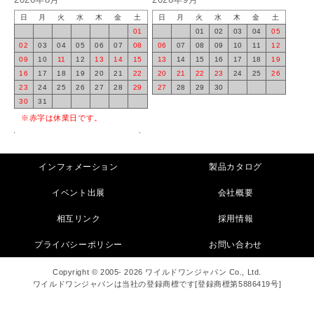
日
月
火
水
木
金
土
日
月
火
水
木
金
土
01
01
02
03
04
05
02
03
04
05
06
07
08
06
07
08
09
10
11
12
09
10
11
12
13
14
15
13
14
15
16
17
18
19
16
17
18
19
20
21
22
20
21
22
23
24
25
26
23
24
25
26
27
28
29
27
28
29
30
30
31
※赤字は休業日です。
インフォメーション
製品カタログ
イベント出展
会社概要
相互リンク
採用情報
プライバシーポリシー
お問い合わせ
Copyright © 2005- 2026 ワイルドワンジャパン Co., Ltd.
ワイルドワンジャパンは当社の登録商標です[登録商標第5886419号]