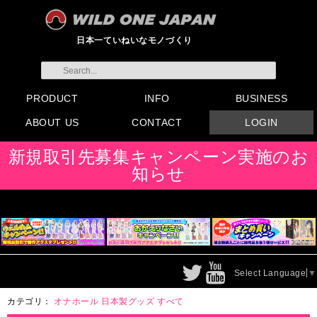
日本一ていねいなモノづくり
PRODUCT
INFO
BUSINESS
ABOUT US
CONTACT
LOGIN
すべてのグッズ
新製品
発売前製品
デンマ
ニップルドーム他
ローター
バイブ
オナホール
ラブドール
サポート
矯正リング
ローション
ラブサプリ
ディルド
アナル
SMグッズ
日本製グッズ
その他グッズ
製品情報
お知らせ
イベント・展示会
メディア掲載
会員登録
注文方法・卸売りについ
FAX注文書
カタログ
販促物配布
代理店契約について
て
会社概要
よくある質問
取り扱い店リスト
お問い合わせ
付属品販売(一般のお客様
アイディア募集
新規取引先募集キャンペーン実施のお
向け)
知らせ
Select Language
▼
カテゴリ：
オナホール
日本製グッズ
すべて