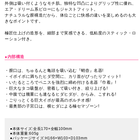
外側は吸い付くようなモチ肌。独特な凹凸によりグリップ性に優れ、
エア・ドリーム系ピローにもジャストフィット。
ナチュラルな膣構造だから、体位ごとに快感の違いを楽しめるのも大
きなポイントです。
極匠仕上げの造形を、細部まで実感できる、低粘度のスティック・ロ
ーション付き。
●内部構造
・膣口は、ちゅるんと亀頭を吸い込む『蛸壺』名器!
・イボイボに満ちたヒダ空間に、カリ首がぴったりフィット!
・いたるところでペニスを強烈に締め付ける名器『巾着』!
・巨大なタコ吸盤が、密着して吸い付き、絞り上げる!
・中腹では幾重にも連なるヒダヒダが、からみ、こすれる!
・ごりっとくる巨大イボが最高のポルチオ感!
・最奥部の子宮口は、横ヒダによる極セマゾーン!
●本体サイズ:全長170×全幅100mm
●本体重量:605g
●パッケージサイズ:H166×W103×D103mm