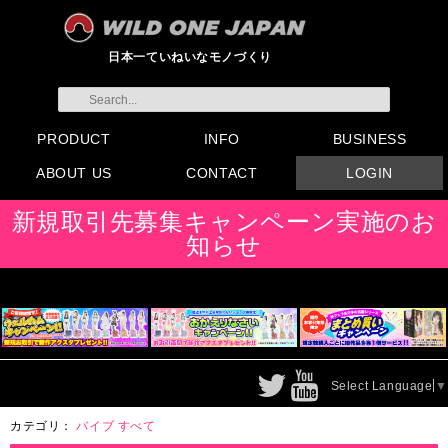
日本一ていねいなモノづくり
PRODUCT
INFO
BUSINESS
ABOUT US
CONTACT
LOGIN
すべてのグッズ
新製品
発売前製品
デンマ
ニップルドーム他
ローター
バイブ
オナホール
ラブドール
サポート
矯正リング
ローション
ラブサプリ
ディルド
アナル
SMグッズ
日本製グッズ
その他グッズ
製品情報
お知らせ
イベント・展示会
メディア掲載
会員登録
注文方法・卸売りについ
FAX注文書
カタログ
販促物配布
代理店契約について
て
会社概要
よくある質問
取り扱い店リスト
お問い合わせ
付属品販売(一般のお客様
アイディア募集
新規取引先募集キャンペーン実施のお
向け)
知らせ
Select Language
▼
カテゴリ：
バイブ
すべて