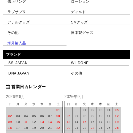
矯正リング
ローション
ラブサプリ
ディルド
アナルグッズ
SMグッズ
その他
日本製グッズ
海外輸入品
ブランド
SSI JAPAN
WILDONE
DNA JAPAN
その他
営業日カレンダー
2026年8月
2026年9月
日
月
火
水
木
金
土
日
月
火
水
木
金
土
01
01
02
03
04
05
02
03
04
05
06
07
08
06
07
08
09
10
11
12
09
10
11
12
13
14
15
13
14
15
16
17
18
19
16
17
18
19
20
21
22
20
21
22
23
24
25
26