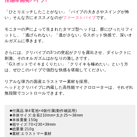
性感帯開発バイブ!
「ひとりエッチしたことがない」「バイブの大きさやスイングが怖
い」そんな方にオススメなのが
ファーストバイブ
です。
モニターの声によって生まれたタマゴ型ヘッドは、膣にぴったりフィ
ットし、「逃げられない」「逃がさない」Gスポット快感で、深いオ
ルガズムに導きます。
さらには、クリバイブの3つの突起がクリを露出させ、ダイレクトに
刺激。そのオルガズムはかなりの激しさです。
「Gスポットでイキまくりたい」「クリイキを極めたい」という方
は、ぜひこのバイブで強烈な快感を堪能してください。
リアルな弾力の国産エラストマー素材を採用。
ヘッドとクリバイブに内蔵した高性能マイクロローターは、それぞれ
無段階でコントロールできます。
■付属品:単4電池×4個付属(動作確認用)
■本体サイズ:全長210mm×太さ25〜38mm
■本体重量:150g
■箱サイズ:70×230×39mm
■総重量:210g
■素材:エラストマー素材