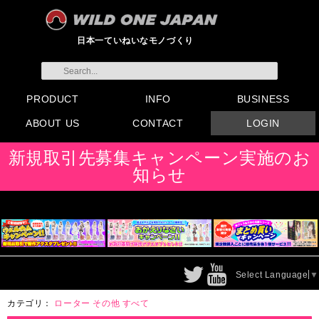
日本一ていねいなモノづくり
PRODUCT
INFO
BUSINESS
ABOUT US
CONTACT
LOGIN
すべてのグッズ
新製品
発売前製品
デンマ
ニップルドーム他
ローター
バイブ
オナホール
ラブドール
サポート
矯正リング
ローション
ラブサプリ
ディルド
アナル
SMグッズ
日本製グッズ
その他グッズ
製品情報
お知らせ
イベント・展示会
メディア掲載
会員登録
注文方法・卸売りについ
FAX注文書
カタログ
販促物配布
代理店契約について
て
会社概要
よくある質問
取り扱い店リスト
お問い合わせ
付属品販売(一般のお客様
アイディア募集
新規取引先募集キャンペーン実施のお
向け)
知らせ
Select Language
▼
カテゴリ：
ローター
その他
すべて