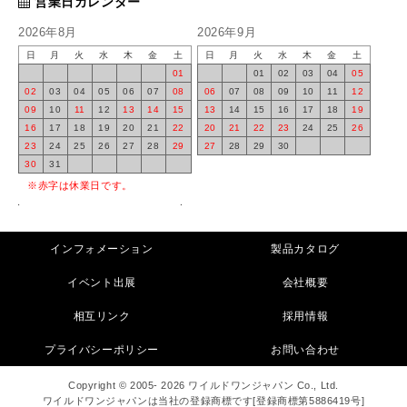
営業日カレンダー
2026年8月
2026年9月
日
月
火
水
木
金
土
日
月
火
水
木
金
土
01
01
02
03
04
05
02
03
04
05
06
07
08
06
07
08
09
10
11
12
09
10
11
12
13
14
15
13
14
15
16
17
18
19
16
17
18
19
20
21
22
20
21
22
23
24
25
26
23
24
25
26
27
28
29
27
28
29
30
30
31
※赤字は休業日です。
インフォメーション
製品カタログ
イベント出展
会社概要
相互リンク
採用情報
プライバシーポリシー
お問い合わせ
Copyright © 2005- 2026 ワイルドワンジャパン Co., Ltd.
ワイルドワンジャパンは当社の登録商標です[登録商標第5886419号]