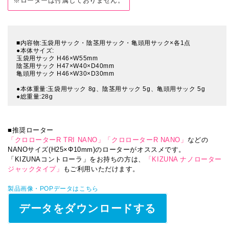
※ローターは付属しておりません。
■内容物:玉袋用サック・陰茎用サック・亀頭用サック×各1点
●本体サイズ:
玉袋用サック H46×W55mm
陰茎用サック H47×W40×D40mm
亀頭用サック H46×W30×D30mm
●本体重量:玉袋用サック 8g、陰茎用サック 5g、亀頭用サック 5g
●総重量:28g
■推奨ローター
「クロローターR TRI NANO」
「クロローターR NANO」
などの
NANOサイズ(H25×Φ10mm)のローターがオススメです。
「KIZUNAコントローラ」をお持ちの方は、
「KIZUNA ナノローター
ジャックタイプ」
もご利用いただけます。
製品画像・POPデータはこちら
データをダウンロードする