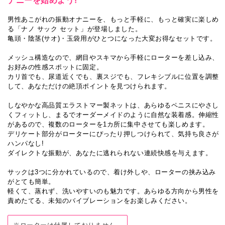
ナニーを始めよう!
男性あこがれの振動オナニーを、もっと手軽に、もっと確実に楽しめ
る「ナノ サック セット」が登場しました。
亀頭・陰茎(サオ)・玉袋用がひとつになった大変お得なセットです。
メッシュ構造なので、網目やスキマから手軽にローターを差し込み、
お好みの性感スポットに固定。
カリ首でも、尿道近くでも、裏スジでも、フレキシブルに位置を調整
して、あなただけの絶頂ポイントを見つけられます。
しなやかな高品質エラストマー製ネットは、あらゆるペニスにやさし
くフィットし、まるでオーダーメイドのように自然な装着感。伸縮性
があるので、複数のローターを1カ所に集中させても楽しめます。
デリケート部分がローターにぴったり押しつけられて、気持ち良さが
ハンパなし!
ダイレクトな振動が、あなたに逃れられない連続快感を与えます。
サックは3つに分かれているので、着け外しや、ローターの挟み込み
がとても簡単。
軽くて、蒸れず、洗いやすいのも魅力です。あらゆる方向から男性を
責めたてる、未知のバイブレーションをお楽しみください。