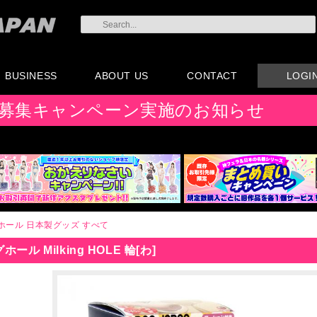
BUSINESS
ABOUT US
CONTACT
LOGI
会員登録
注文方法・卸売りにつ
AX注文書
カタログ
販促物配布
代理店契約について
会社概要
よくある質問
取り扱い店リスト
お問い合わせ
付属品販売(一般のお
アイディア募集
募集キャンペーン実施のお知らせ
いて
客様向け)
ホール
日本製グッズ
すべて
ール Milking HOLE 輪[わ]