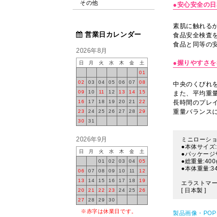
その他
●安心安全の
素肌に触れるか
営業日カレンダー
食品安全検査を
食品と同等の
2026年8月
●握りやすさ
日
月
火
水
木
金
土
01
02
03
04
05
06
07
08
中央のくびれ
09
10
11
12
13
14
15
また、平均重量
16
17
18
19
20
21
22
長時間のプレ
重量バランス
23
24
25
26
27
28
29
30
31
2026年9月
ミニローシ
●本体サイズ:
日
月
火
水
木
金
土
●パッケージサ
●総重量:400
01
02
03
04
05
●本体重量:34
06
07
08
09
10
11
12
13
14
15
16
17
18
19
エラストマー
[ 日本製 ]
20
21
22
23
24
25
26
27
28
29
30
※赤字は休業日です。
製品画像・PO