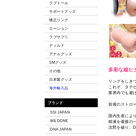
ラブドール
サポートグッズ
矯正リング
ローション
ラブサプリ
ディルド
アナルグッズ
SMグッズ
多彩な縦ヒ
その他
日本製グッズ
リングをしき
これぞ、タテ
海外輸入品
業界内でも避
ブランド
前後のストロ
SSI JAPAN
国内生産によ
WILDONE
精液を最後の
沈黙を破り、D
DNA JAPAN