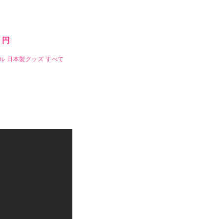
0 円
ル
日本製グッズ
すべて