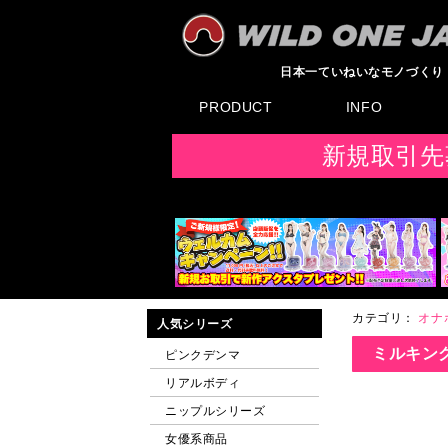
日本一ていねいなモノづくり
PRODUCT
INFO
すべてのグッズ
新製品
発売前製品
デンマ
ニップルドーム他
ローター
バイブ
オナホール
ラブドール
サポート
矯正リング
ローション
ラブサプリ
ディルド
アナル
SMグッズ
日本製グッズ
その他グッズ
製品情報
お知らせ
イベント・展示会
メディア掲載
F
新規取引先
カテゴリ：
オナ
人気シリーズ
ミルキングホ
ピンクデンマ
リアルボディ
ニップルシリーズ
女優系商品