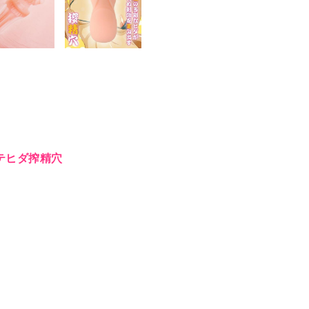
テヒダ搾精穴