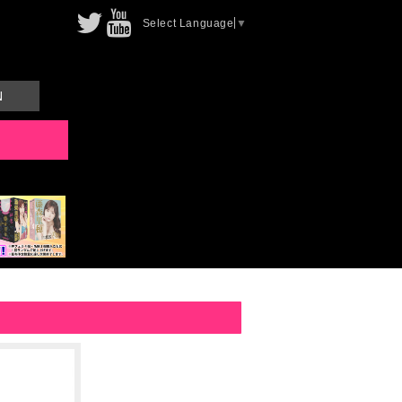
Select Language
▼
N