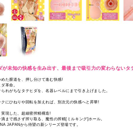
ダが未知の快感を生み出す、最後まで吸引力の変わらないタ
つめた膣道を、押し分けて進む快感!
ヒダ革命。
けられがちなタテヒダを、名器レベルにまで引き上げました。
ークにひねりや回転を加えれば、別次元の快感へと昇華!
り実現した、超細密搾精構造!
一滴まで残さず搾り取る、魔性の搾精[ミルキング]ホール。
NA JAPANから待望の新シリーズ登場です。