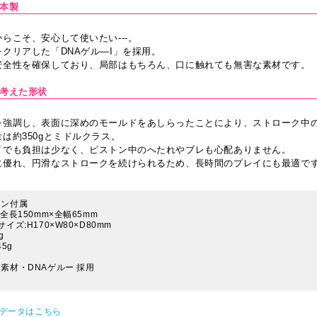
日本製
らこそ、安心して使いたい---。
クリアした「DNAゲル―I」を採用。
安全性を確保しており、局部はもちろん、口に触れても無害な素材です。
を考えた形状
を強調し、表面に深めのモールドをあしらったことにより、ストローク中
は約350gとミドルクラス。
イでも負担は少なく、ピストン中のへたれやブレも心配ありません。
に優れ、円滑なストロークを続けられるため、長時間のプレイにも最適で
ョン付属
全長150mm×全幅65mm
イズ:H170×W80×D80mm
g
5g
素材・DNAゲルー 採用
Pデータはこちら