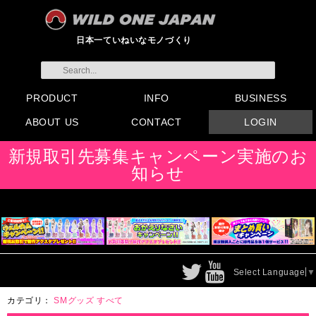
日本一ていねいなモノづくり
PRODUCT
INFO
BUSINESS
ABOUT US
CONTACT
LOGIN
すべてのグッズ
新製品
発売前製品
デンマ
ニップルドーム他
ローター
バイブ
オナホール
ラブドール
サポート
矯正リング
ローション
ラブサプリ
ディルド
アナル
SMグッズ
日本製グッズ
その他グッズ
製品情報
お知らせ
イベント・展示会
メディア掲載
会員登録
注文方法・卸売りについ
FAX注文書
カタログ
販促物配布
代理店契約について
て
会社概要
よくある質問
取り扱い店リスト
お問い合わせ
付属品販売(一般のお客様
アイディア募集
新規取引先募集キャンペーン実施のお
向け)
知らせ
Select Language
▼
カテゴリ：
SMグッズ
すべて