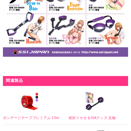
関連製品
ボンデージテーププレミアム 15m
絶対イカせるSMグッズ 足枷