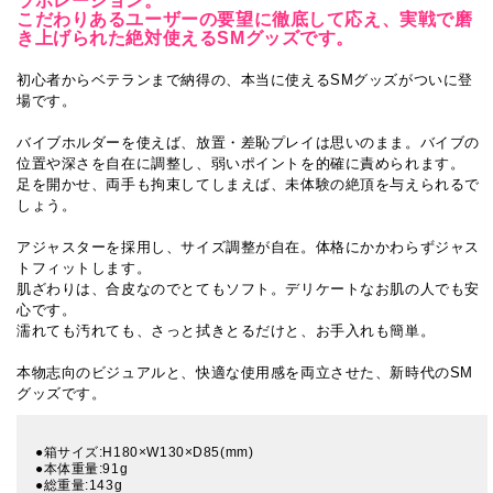
ラボレーション。
こだわりあるユーザーの要望に徹底して応え、実戦で磨
き上げられた絶対使えるSMグッズです。
初心者からベテランまで納得の、本当に使えるSMグッズがついに登
場です。
バイブホルダーを使えば、放置・差恥プレイは思いのまま。バイブの
位置や深さを自在に調整し、弱いポイントを的確に責められます。
足を開かせ、両手も拘束してしまえば、未体験の絶頂を与えられるで
しょう。
アジャスターを採用し、サイズ調整が自在。体格にかかわらずジャス
トフィットします。
肌ざわりは、合皮なのでとてもソフト。デリケートなお肌の人でも安
心です。
濡れても汚れても、さっと拭きとるだけと、お手入れも簡単。
本物志向のビジュアルと、快適な使用感を両立させた、新時代のSM
グッズです。
●箱サイズ:H180×W130×D85(mm)
●本体重量:91g
●総重量:143g