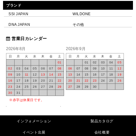
ブランド
SSI JAPAN
WILDONE
DNA JAPAN
その他
営業日カレンダー
2026年8月
2026年9月
日
月
火
水
木
金
土
日
月
火
水
木
金
土
01
01
02
03
04
05
02
03
04
05
06
07
08
06
07
08
09
10
11
12
09
10
11
12
13
14
15
13
14
15
16
17
18
19
16
17
18
19
20
21
22
20
21
22
23
24
25
26
23
24
25
26
27
28
29
27
28
29
30
30
31
※赤字は休業日です。
インフォメーション
製品カタログ
イベント出展
会社概要