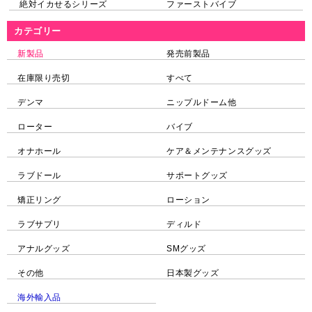
絶対イカせるシリーズ
ファーストバイブ
カテゴリー
新製品
発売前製品
在庫限り売切
すべて
デンマ
ニップルドーム他
ローター
バイブ
オナホール
ケア＆メンテナンスグッズ
ラブドール
サポートグッズ
矯正リング
ローション
ラブサプリ
ディルド
アナルグッズ
SMグッズ
その他
日本製グッズ
海外輸入品