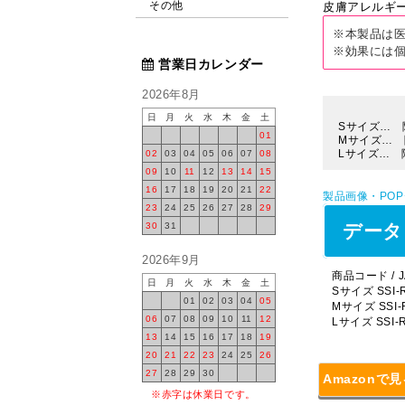
その他
皮膚アレルギー
※本製品は
※効果には
営業日カレンダー
2026年8月
日
月
火
水
木
金
土
Sサイズ… 
01
Mサイズ… 
Lサイズ… 
02
03
04
05
06
07
08
09
10
11
12
13
14
15
16
17
18
19
20
21
22
製品画像・PO
23
24
25
26
27
28
29
30
31
データ
2026年9月
商品コード / J
日
月
火
水
木
金
土
Sサイズ SSI-R
01
02
03
04
05
Mサイズ SSI-R
06
07
08
09
10
11
12
Lサイズ SSI-R
13
14
15
16
17
18
19
20
21
22
23
24
25
26
27
28
29
30
Amazonで
※赤字は休業日です。