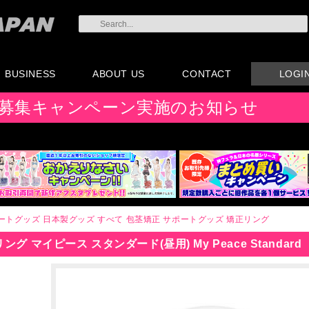
BUSINESS
ABOUT US
CONTACT
LOGI
会員登録
注文方法・卸売りにつ
AX注文書
カタログ
販促物配布
代理店契約について
会社概要
よくある質問
取り扱い店リスト
お問い合わせ
付属品販売(一般のお
アイディア募集
募集キャンペーン実施のお知らせ
いて
客様向け)
ートグッズ
日本製グッズ
すべて
包茎矯正
サポートグッズ
矯正リング
グ マイピース スタンダード(昼用) My Peace Standard