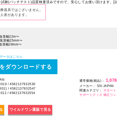
試験(パッチテスト)品質検査済みですので、安心してお使い頂けます。[試験番
医療器具ではございません。
個人差があります。
陰茎幅22m〜
陰茎幅25mm〜
陰茎幅28mm〜
Pデータはこちら
をダウンロードする
AN
1,07
通常価格(税込)：
010 / 4582137932530
メーカー：
SSI JAPAN
011 / 4582137932547
関連カテゴリ：
サポート
012 / 4582137932554
サポートグッズ
矯正リン
見る
ワイルドワン通販で見る