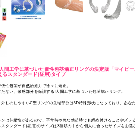
 人間工学に基づいた仮性包茎矯正リングの決定版「マイピー
えるスタンダード(昼用)タイプ
で仮性包茎が自然治癒力で徐々に矯正。
立たない、敏感部分を保護する!人間工学に基づいた包茎矯正リング。
り外しのしやすいC型リングの先端部分は3D特殊形状になっており、あな
キンは伸縮性があるので、平常時や急な勃起時でも締め付けることやズレ
るスタンダード(昼用)のサイズは3種類の中から個人に合ったサイズをお選