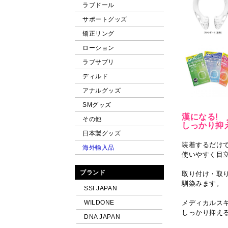
ラブドール
サポートグッズ
矯正リング
ローション
ラブサプリ
ディルド
アナルグッズ
SMグッズ
漢になる!
その他
しっかり抑
日本製グッズ
装着するだけ
海外輸入品
使いやすく目
ブランド
取り付け・取
馴染みます。
SSI JAPAN
WILDONE
メディカルス
しっかり抑え
DNA JAPAN