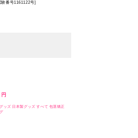
号1161122号]
8 円
グッズ
日本製グッズ
すべて
包茎矯正
グ