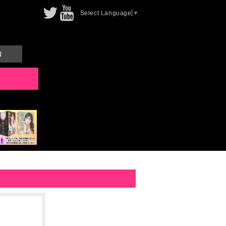
Select Language
▼
N