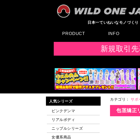
日本一ていねいなモノづくり
PRODUCT
INFO
すべてのグッズ
新製品
発売前製品
デンマ
ニップルドーム他
ローター
バイブ
オナホール
ラブドール
サポート
矯正リング
ローション
ラブサプリ
ディルド
アナル
SMグッズ
日本製グッズ
その他グッズ
製品情報
お知らせ
イベント・展示会
メディア掲載
F
新規取引先
カテゴリ：
サポ
人気シリーズ
包茎矯正リン
ピンクデンマ
リアルボディ
ニップルシリーズ
女優系商品