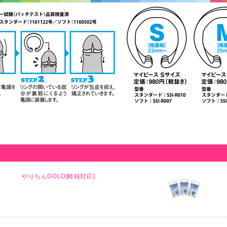
やりちんGOLD[軽税対応]