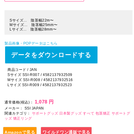
Sサイズ… 陰茎幅22m〜
Mサイズ… 陰茎幅25mm〜
Lサイズ… 陰茎幅28mm〜
製品画像・POPデータはこちら
データをダウンロードする
商品コード / JAN
Sサイズ SSI-R007 / 4582137932509
Mサイズ SSI-R008 / 4582137932516
Lサイズ SSI-R009 / 4582137932523
1,078 円
通常価格(税込)：
メーカー：
SSI JAPAN
関連カテゴリ：
サポートグッズ
日本製グッズ
すべて
包茎矯正
サポートグ
ッズ
矯正リング
Amazonで見る
ワイルドワン通販で見る