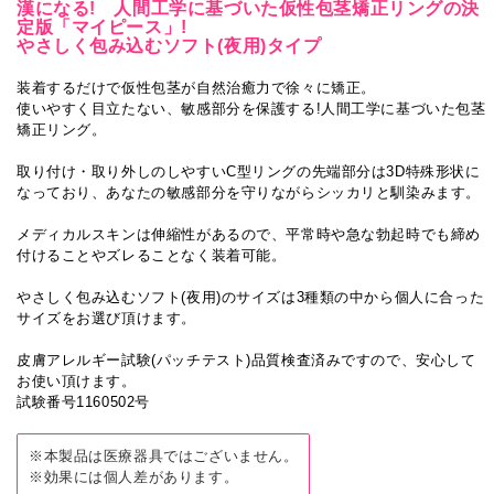
漢になる! 人間工学に基づいた仮性包茎矯正リングの決
定版「マイピース」!
やさしく包み込むソフト(夜用)タイプ
装着するだけで仮性包茎が自然治癒力で徐々に矯正。
使いやすく目立たない、敏感部分を保護する!人間工学に基づいた包茎
矯正リング。
取り付け・取り外しのしやすいC型リングの先端部分は3D特殊形状に
なっており、あなたの敏感部分を守りながらシッカリと馴染みます。
メディカルスキンは伸縮性があるので、平常時や急な勃起時でも締め
付けることやズレることなく装着可能。
やさしく包み込むソフト(夜用)のサイズは3種類の中から個人に合った
サイズをお選び頂けます。
皮膚アレルギー試験(パッチテスト)品質検査済みですので、安心して
お使い頂けます。
試験番号1160502号
※本製品は医療器具ではございません。
※効果には個人差があります。