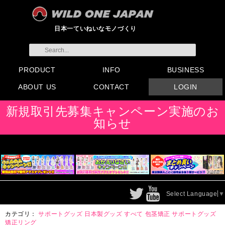
日本一ていねいなモノづくり
PRODUCT
INFO
BUSINESS
ABOUT US
CONTACT
LOGIN
すべてのグッズ
新製品
発売前製品
デンマ
ニップルドーム他
ローター
バイブ
オナホール
ラブドール
サポート
矯正リング
ローション
ラブサプリ
ディルド
アナル
SMグッズ
日本製グッズ
その他グッズ
製品情報
お知らせ
イベント・展示会
メディア掲載
会員登録
注文方法・卸売りについ
FAX注文書
カタログ
販促物配布
代理店契約について
て
会社概要
よくある質問
取り扱い店リスト
お問い合わせ
付属品販売(一般のお客様
アイディア募集
新規取引先募集キャンペーン実施のお
向け)
知らせ
Select Language
▼
カテゴリ：
サポートグッズ
日本製グッズ
すべて
包茎矯正
サポートグッズ
矯正リング