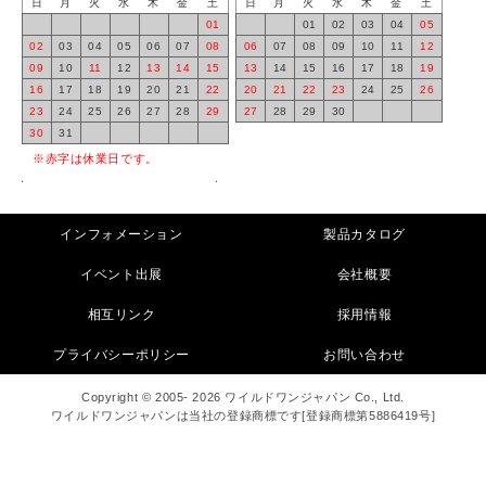
日
月
火
水
木
金
土
日
月
火
水
木
金
土
01
01
02
03
04
05
02
03
04
05
06
07
08
06
07
08
09
10
11
12
09
10
11
12
13
14
15
13
14
15
16
17
18
19
16
17
18
19
20
21
22
20
21
22
23
24
25
26
23
24
25
26
27
28
29
27
28
29
30
30
31
※赤字は休業日です。
インフォメーション
製品カタログ
イベント出展
会社概要
相互リンク
採用情報
プライバシーポリシー
お問い合わせ
Copyright © 2005- 2026 ワイルドワンジャパン Co., Ltd.
ワイルドワンジャパンは当社の登録商標です[登録商標第5886419号]